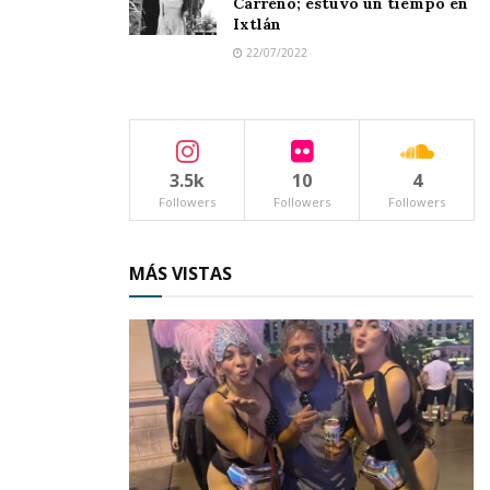
Carreño; estuvo un tiempo en
Ixtlán
22/07/2022
3.5k
10
4
Followers
Followers
Followers
MÁS VISTAS