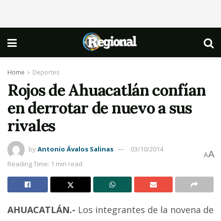
Home
Deportes
Rojos de Ahuacatlán confían
en derrotar de nuevo a sus
rivales
by
Antonio Ávalos Salinas
03/10/2014
A
A
Reading Time: 1 min read
AHUACATLÁN.-
Los integrantes de la novena de