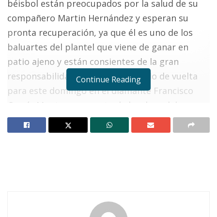
béisbol están preocupados por la salud de su
compañero Martin Hernández y esperan su
pronta recuperación, ya que él es uno de los
baluartes del plantel que viene de ganar en
patio ajeno y están consientes de la gran
responsabilidad de encarar el duelo de vuelta
Continue Reading
para este domingo en el diamante Francisco
García Montero en punto de las doce del
mediodía, cuando los llame el ampáyer oficial,
Enrique Reyes Navarro.
Los visitantes de Tepetiltic, saben que de no
acudir no solo pierden el partido sino que
entregarían la fianza a los locales, los cuales a
su vez entrenaron durante la semana para
diseñar la estrategia que les permita sumar y