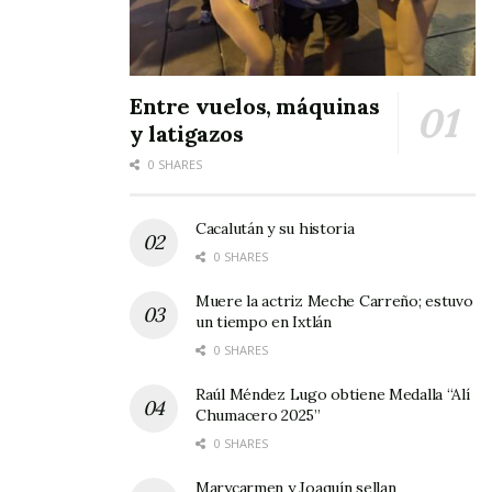
Entre vuelos, máquinas
y latigazos
0 SHARES
Cacalután y su historia
0 SHARES
Muere la actriz Meche Carreño; estuvo
un tiempo en Ixtlán
0 SHARES
Raúl Méndez Lugo obtiene Medalla “Alí
Chumacero 2025”
0 SHARES
Marycarmen y Joaquín sellan