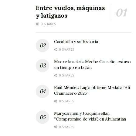
la Cultura por la calle Silvestre Moya.
Entre vuelos, máquinas
y latigazos
0 SHARES
Cacalután y su historia
0 SHARES
Muere la actriz Meche Carreño; estuvo
un tiempo en Ixtlán
0 SHARES
Raúl Méndez Lugo obtiene Medalla “Alí
Chumacero 2025”
0 SHARES
Marycarmen y Joaquín sellan
“Compromiso de vida”, en Ahuacatlán
0 SHARES