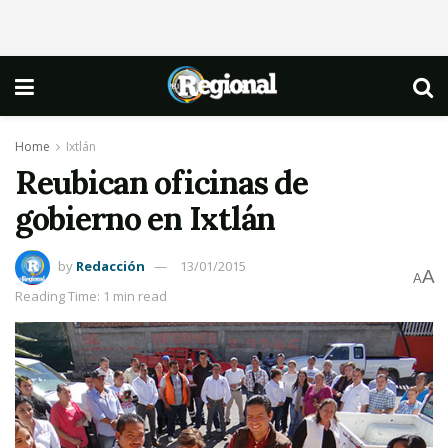
Home
Ixtlán
Reubican oficinas de
gobierno en Ixtlán
by
Redacción
13/01/2015
A
A
Reading Time: 1 min read