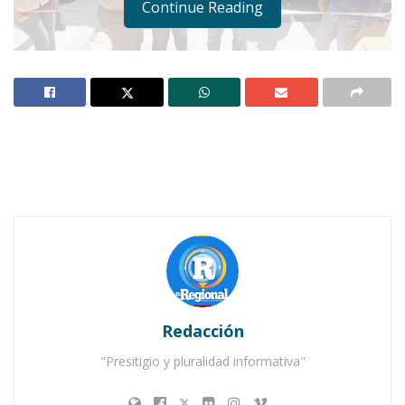
Continue Reading
Notas Relacionadas
Ahuacatlán celebrá el día de Reyes con rosca y
chocolate
Buena tarde taurina en Ahuacatlán
Redacción
"Presitigio y pluralidad informativa"