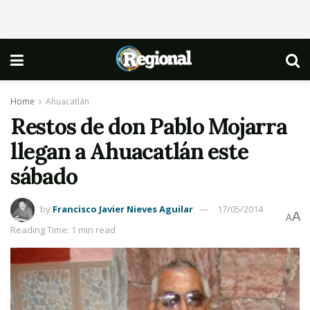
Home
Ahuacatlán
Restos de don Pablo Mojarra
llegan a Ahuacatlán este
sábado
by
Francisco Javier Nieves Aguilar
17/05/2014
A
A
Reading Time: 1 min read