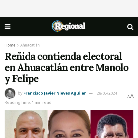
Home
Ahuacatlán
Reñida contienda electoral
en Ahuacatlán entre Manolo
y Felipe
by
Francisco Javier Nieves Aguilar
28/05/2024
A
A
Reading Time: 1 min read