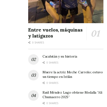
Entre vuelos, máquinas
y latigazos
0 SHARES
Cacalután y su historia
0 SHARES
Muere la actriz Meche Carreño; estuvo
un tiempo en Ixtlán
0 SHARES
Raúl Méndez Lugo obtiene Medalla “Alí
Chumacero 2025”
0 SHARES