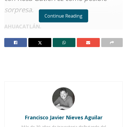
sorpresa.
Continue Reading
AHUACATLÁN.
Notas Relacionadas
Manolo Andalón pide calma en elección de su
gabinete
Quecha Alduenda concluirá su mandato con el
equipo que por hoy colaboran con ella
E
n Ahuacatlán, la disputa por la
presidencia municipal entre el Doctor
Manolo Andalón y Felipe Benítez se
Francisco Javier Nieves Aguilar
perfila como una de las más competidas, con
Más de 30 años de trayectoria disfrutando del