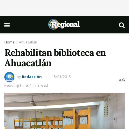
Home
Ahuacatlán
Rehabilitan biblioteca en
Ahuacatlán
by
Redacción
15/01/2015
A
A
Reading Time: 1 min read