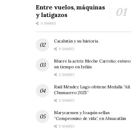
En representación del acalde, Juan Manuel Parra
Entre vuelos, máquinas
y latigazos
“El Campanas”, supervisó el deterioro y
0 SHARES
consecuentemente el arranque de la obra,
refiriendo que estos trabajos son posibles
Cacalután y su historia
gracias a la insistencia de los responsables de la
0 SHARES
biblioteca.
Muere la actriz Meche Carreño; estuvo
un tiempo en Ixtlán
0 SHARES
Raúl Méndez Lugo obtiene Medalla “Alí
Chumacero 2025”
0 SHARES
Marycarmen y Joaquín sellan
“Compromiso de vida”, en Ahuacatlán
0 SHARES