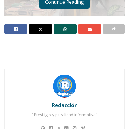
Continue Reading
Notas Relacionadas
Ahuacatlán celebrá el día de Reyes con rosca y
chocolate
Buena tarde taurina en Ahuacatlán
Redacción
"Presitigio y pluralidad informativa"