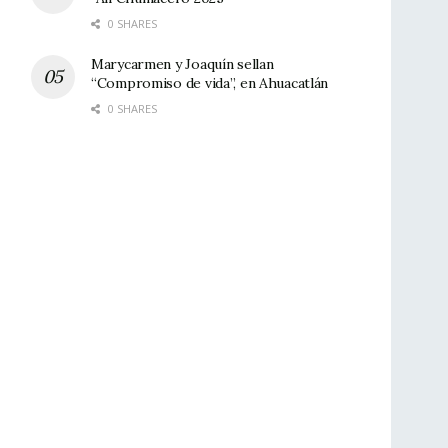
0 SHARES
Marycarmen y Joaquín sellan
“Compromiso de vida”, en Ahuacatlán
0 SHARES