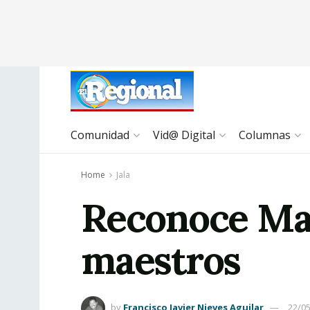
Comunidad
Vid@ Digital
Columnas
Home
Jala
Reconoce Mari
maestros
by
Francisco Javier Nieves Aguilar
22/0