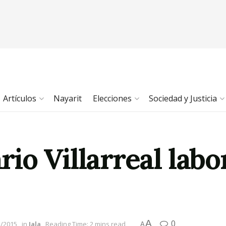
Artículos
Nayarit
Elecciones
Sociedad y Justicia
o Villarreal labor
A
0
5/2015
in
Jala
Reading Time: 2 mins read
A