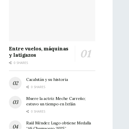
Entre vuelos, máquinas
y latigazos
0 SHARES
Cacalután y su historia
0 SHARES
Muere la actriz Meche Carreño;
estuvo un tiempo en Ixtlán
0 SHARES
Raúl Méndez Lugo obtiene Medalla
“Alí Chumacero 2025”