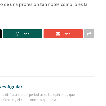
io de una profesión tan noble como lo es la
Send
Send
ves Aguilar
ia disfrutando del periodismo; las opiniones que
atificante y el conocimiento que deja.