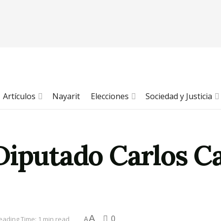
Artículos
Nayarit
Elecciones
Sociedad y Justicia
iputado Carlos Car
A
0
eading Time: 1 min read
A