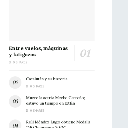
Entre vuelos, máquinas
y latigazos
0 SHARES
Cacalután y su historia
0 SHARES
Muere la actriz Meche Carreño;
estuvo un tiempo en Ixtlán
0 SHARES
Raúl Méndez Lugo obtiene Medalla
“Alí Chumacero 2025”