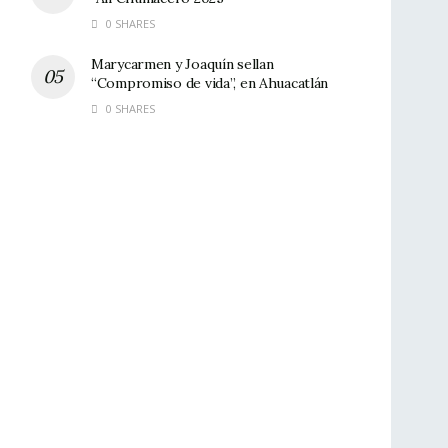
0 SHARES
Marycarmen y Joaquín sellan
“Compromiso de vida”, en Ahuacatlán
0 SHARES