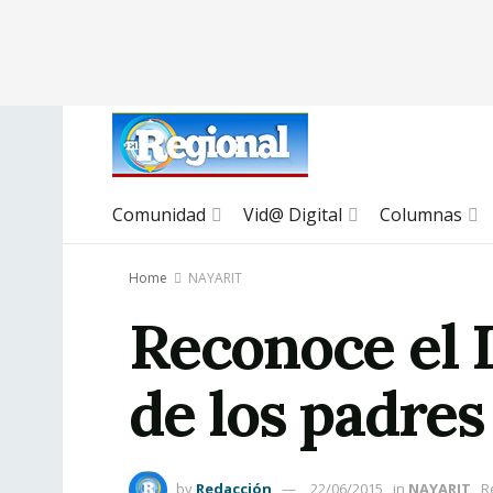
Comunidad
Vid@ Digital
Columnas
Home
NAYARIT
Reconoce el D
de los padres
by
Redacción
22/06/2015
in
NAYARIT
R