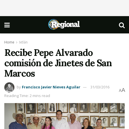
Home
Ixtlán
Recibe Pepe Alvarado
comisión de Jinetes de San
Marcos
by
Francisco Javier Nieves Aguilar
31/03/2016
A
A
Reading Time: 2 mins read