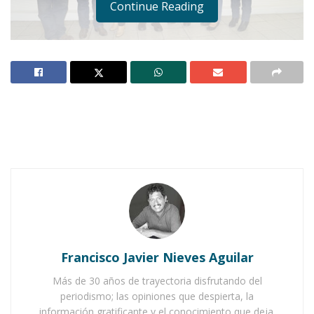
Continue Reading
IXTLÁN DEL RÍO.-
Luego de haber visitados
algunos departamentos y después de haber
conversado unos minutos con sus titulares, el
presidente José Antonio Alvarado Valera recibió
en su despacho del palacio municipal a una
comisión proveniente del municipio de San
Marcos, Jalisco.
Francisco Javier Nieves Aguilar
Notas Relacionadas
Más de 30 años de trayectoria disfrutando del
Ahuacatlán celebrá el día de Reyes con rosca y
periodismo; las opiniones que despierta, la
chocolate
información gratificante y el conocimiento que deja.