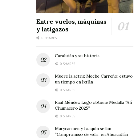
Entre vuelos, máquinas
y latigazos
0 SHARES
Cacalután y su historia
0 SHARES
Muere la actriz Meche Carreño; estuvo
un tiempo en Ixtlán
0 SHARES
Raúl Méndez Lugo obtiene Medalla “Alí
Chumacero 2025”
0 SHARES
Marycarmen y Joaquín sellan
“Compromiso de vida”, en Ahuacatlán