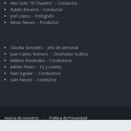
Alex Solis "El Chaveto" ⏤ Conductor.
Rubén Becerra ⏤ Conductor
Joel López ⏤ Fotógrafo
Alexis Nieves ⏤ Productor
Claudia González ⏤ Jefa de personal
Juan Carlos Romero ⏤. Diseñador Gráfico
Adilene Ruvalcaba ⏤ Conductora
Adrián Flores ⏤ DJ y sonido.
Mari Aguilar ⏤. Conductora
Iván Nieves ⏤ Conductor
Acerca de nosotros
Política de Privacidad
© 2023
El Regional
- Portal de noticias propiedad de
Omar G. Nieves
.