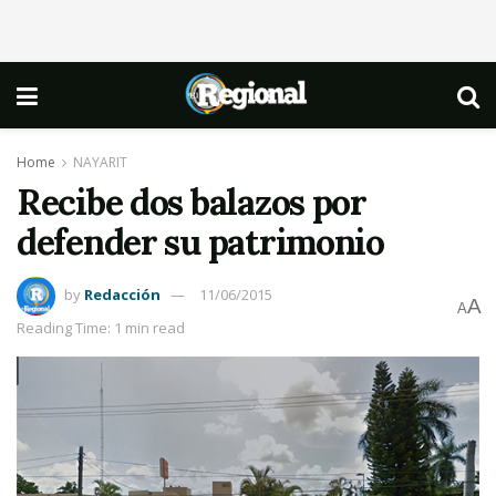
Home
NAYARIT
Recibe dos balazos por
defender su patrimonio
by
Redacción
11/06/2015
A
A
Reading Time: 1 min read