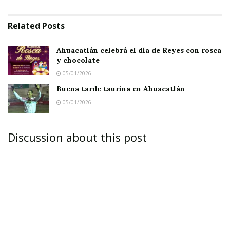
Related
Posts
Ahuacatlán celebrá el día de Reyes con rosca
y chocolate
05/01/2026
Buena tarde taurina en Ahuacatlán
05/01/2026
Discussion about this post
ACAPONETA.-
Por defender su patrimonio, una
ferretería ubicada en una zona concurrida de
Acaponeta, el señor Guillermo Humberto Díaz
Ahumada, de 57 años de edad, por poco y
pierde la vida. Y es que un chaval que quiso
asaltarlo con un arma de fuego, al verse