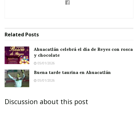
Related
Posts
Ahuacatlán celebrá el día de Reyes con rosca
y chocolate
05/01/2026
Buena tarde taurina en Ahuacatlán
05/01/2026
Discussion about this post
JALA.-
A nueves meses de haber tomado las
riendas de esta administración, el alcalde de
Jala, Mario Alberto Villarreal Cambero,
prácticamente ya rebasó las metas en el campo