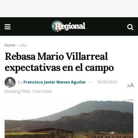
Home
Jala
Rebasa Mario Villarreal
expectativas en el campo
by
Francisco Javier Nieves Aguilar
19/06/2015
A
A
Reading Time: 1 min read