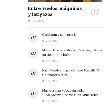
Entre vuelos, máquinas
y latigazos
0 SHARES
Cacalután y su historia
0 SHARES
Muere la actriz Meche Carreño; estuvo
un tiempo en Ixtlán
0 SHARES
Raúl Méndez Lugo obtiene Medalla “Alí
Chumacero 2025”
0 SHARES
Marycarmen y Joaquín sellan
“Compromiso de vida”, en Ahuacatlán
0 SHARES