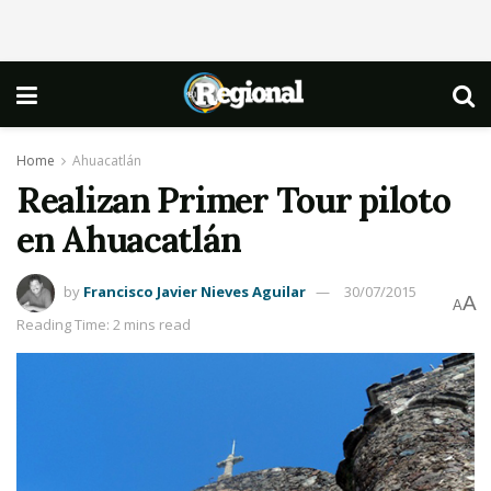
Home
Ahuacatlán
Realizan Primer Tour piloto
en Ahuacatlán
by
Francisco Javier Nieves Aguilar
30/07/2015
A
A
Reading Time: 2 mins read