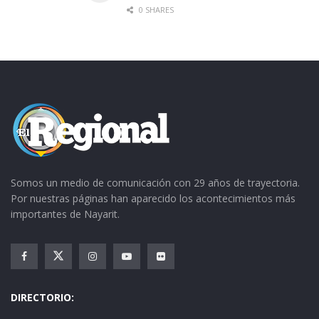
0 SHARES
apoyo del gobierno municipal que encabeza
Chuyín Bernal.
Somos un medio de comunicación con 29 años de trayectoria.
Por nuestras páginas han aparecido los acontecimientos más
importantes de Nayarit.
DIRECTORIO: