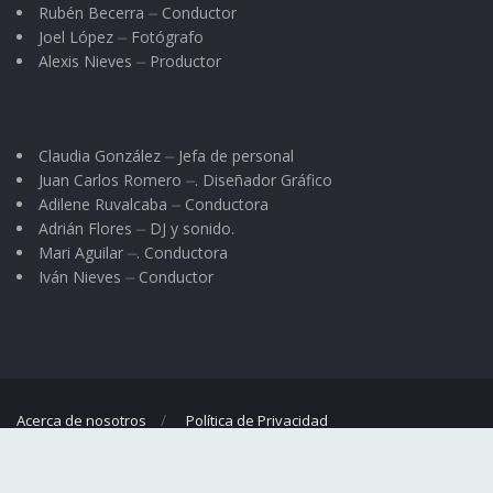
Rubén Becerra ⏤ Conductor
Joel López ⏤ Fotógrafo
Alexis Nieves ⏤ Productor
Claudia González ⏤ Jefa de personal
Juan Carlos Romero ⏤. Diseñador Gráfico
Adilene Ruvalcaba ⏤ Conductora
Adrián Flores ⏤ DJ y sonido.
Mari Aguilar ⏤. Conductora
Iván Nieves ⏤ Conductor
Acerca de nosotros
Política de Privacidad
© 2023
El Regional
- Portal de noticias propiedad de
Omar G. Nieves
.