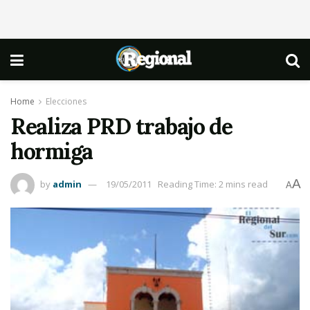
Home
Elecciones
Realiza PRD trabajo de
hormiga
A
by
admin
19/05/2011
Reading Time: 2 mins read
A