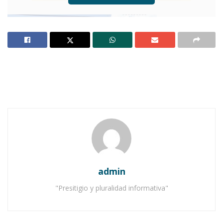
Ahuacatlán, mayo 18.- (Francisco J. Nieves
Aguilar).-
Mientras que la alianza “Nayarit nos
admin
une” –conformado por los partidos
Revolucionario Institucional, Verde Ecologista y
"Presitigio y pluralidad informativa"
Nueva Alianza—siguen enfrascados en su
proceso de selección interna, y en tanto que los