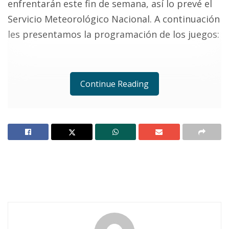
enfrentarán este fin de semana, así lo prevé el
Servicio Meteorológico Nacional. A continuación
les presentamos la programación de los juegos:
Continue Reading
SUPERMASTER
CHIVAS
V
HIDALGO
8:
CAM
S
0
PO 1
0
SURNAY
V
ZARCA
8:
CAM