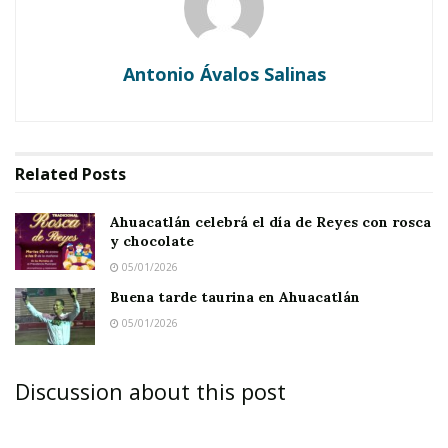
S
0
PO 2
0
VAQUEROS
V
AMATLÁN
9:
CAM
Antonio Ávalos Salinas
S
3
PO 2
0
MASTER
Related
Posts
Notas Relacionadas
Ahuacatlán celebrá el día de Reyes con rosca
y chocolate
Ahuacatlán celebrá el día de Reyes con rosca y
05/01/2026
chocolate
Buena tarde taurina en Ahuacatlán
Buena tarde taurina en Ahuacatlán
05/01/2026
UZETA
V
BAYER
1
UZET
Discussion about this post
S
MATRA
0:
A
0
0