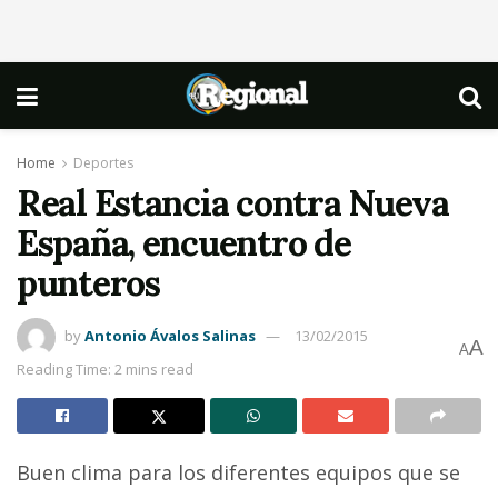
Home
Deportes
Real Estancia contra Nueva
España, encuentro de
punteros
by
Antonio Ávalos Salinas
13/02/2015
A
A
Reading Time: 2 mins read
Buen clima para los diferentes equipos que se