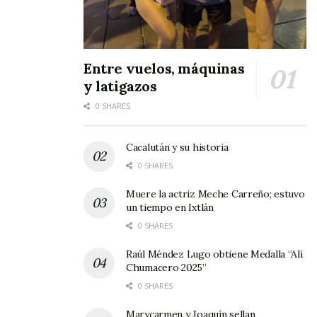
Entre vuelos, máquinas
S.
VS
STA.
1
CAM
CORAZÓN
ISABEL
1:
PO 1
y latigazos
0
0 SHARES
0
RIVER
VS
NUEVA
1
CAM
Cacalután y su historia
ESPAÑA
2:
PO 2
3
0 SHARES
0
Muere la actriz Meche Carreño; estuvo
VÍA 66
VS
BARRANC
un tiempo en Ixtlán
A
0 SHARES
Raúl Méndez Lugo obtiene Medalla “Alí
PRIMERA
Chumacero 2025”
0 SHARES
UZETA
VS
TEPUZHU
1
UZET
ACÁN
2:
A
Marycarmen y Joaquín sellan