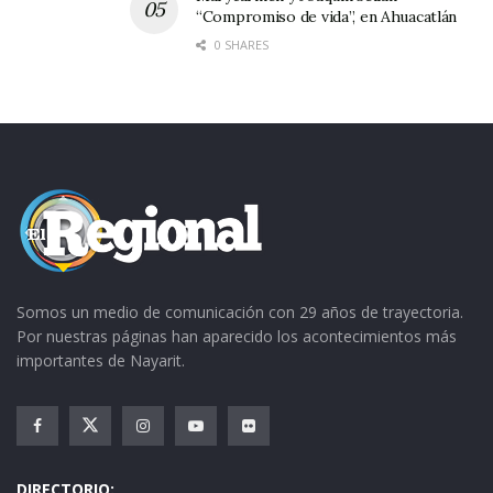
0
“Compromiso de vida”, en Ahuacatlán
0
0 SHARES
ESTUDIANTE
VS
HIDALGO
1
CAM
S
2:
PO 3
0
0
R. ESTANCIA
VS
NUEVA
1
ESTA
ESPAÑA
3:
NCIA
0
0
ROSARIO
VS
COFRAFÍA
1
ROS
3:
ARIO
Somos un medio de comunicación con 29 años de trayectoria.
0
0
Por nuestras páginas han aparecido los acontecimientos más
importantes de Nayarit.
S.
VS
3
1
CAM
CORAZÓN
COLONIA
4:
PO 1
S
0
0
3 PUEBLOS
VS
FURIA
1
CAM
DIRECTORIO: