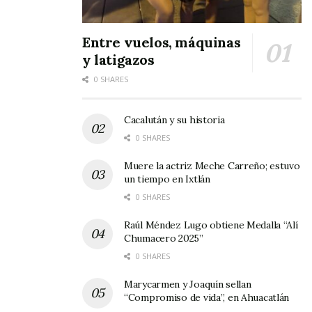
Entre vuelos, máquinas
y latigazos
0 SHARES
Cacalután y su historia
0 SHARES
Muere la actriz Meche Carreño; estuvo
un tiempo en Ixtlán
0 SHARES
Raúl Méndez Lugo obtiene Medalla “Alí
Chumacero 2025”
0 SHARES
Marycarmen y Joaquín sellan
“Compromiso de vida”, en Ahuacatlán