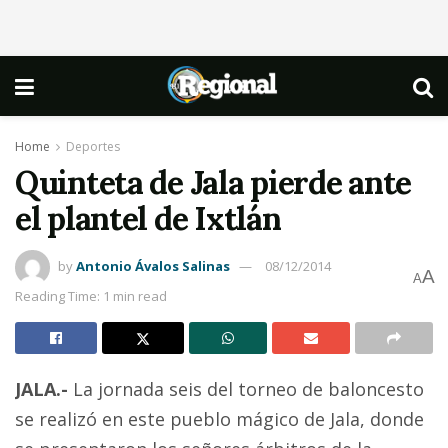
Home
Deportes
Quinteta de Jala pierde ante
el plantel de Ixtlán
by
Antonio Ávalos Salinas
08/12/2014
A
A
Reading Time: 1 min read
JALA.-
La jornada seis del torneo de baloncesto
se realizó en este pueblo mágico de Jala, donde