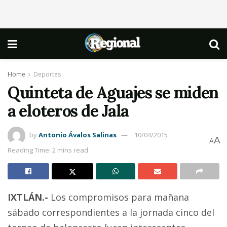
Home
Deportes
Quinteta de Aguajes se miden
a eloteros de Jala
by
Antonio Ávalos Salinas
10/04/2015
A
A
Reading Time: 2 mins read
IXTLÁN.-
Los compromisos para mañana
sábado correspondientes a la jornada cinco del