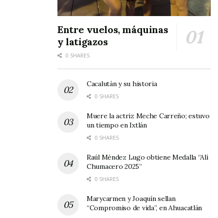
Entre vuelos, máquinas
y latigazos
0 SHARES
Cacalután y su historia
0 SHARES
Muere la actriz Meche Carreño; estuvo
un tiempo en Ixtlán
0 SHARES
Raúl Méndez Lugo obtiene Medalla “Alí
Chumacero 2025”
0 SHARES
Marycarmen y Joaquín sellan
“Compromiso de vida”, en Ahuacatlán