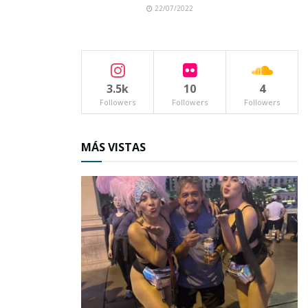
22/07/2022
Estos se enfrentaran cuando lo decida el comité
organizador. Por lo pronto se espera que las
gradas de este especio deportivo estén llenas
de alegres espectadores.
3.5k
10
4
Followers
Followers
Followers
MÁS VISTAS