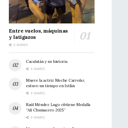
Entre vuelos, máquinas
y latigazos
0 SHARES
Cacalután y su historia
0 SHARES
Muere la actriz Meche Carreño;
estuvo un tiempo en Ixtlán
0 SHARES
Raúl Méndez Lugo obtiene Medalla
“Alí Chumacero 2025”
0 SHARES