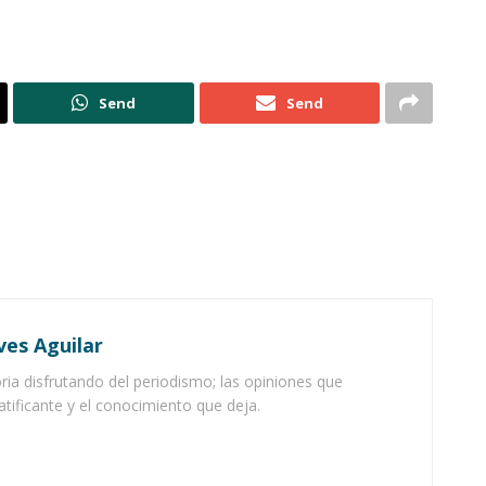
Send
Send
ves Aguilar
ia disfrutando del periodismo; las opiniones que
atificante y el conocimiento que deja.