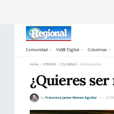
Comunidad
Vid@ Digital
Columnas
Home
OPINIÓN
COLUMNAS
Reflexionando
¿Quieres ser 
by
Francisco Javier Nieves Aguilar
25/0