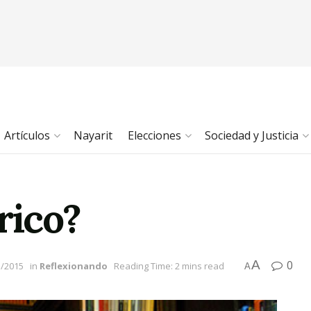
Artículos
Nayarit
Elecciones
Sociedad y Justicia
rico?
A
0
3/2015
in
Reflexionando
Reading Time: 2 mins read
A