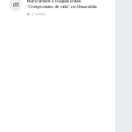
Marycarmen y Joaquín sellan
“Compromiso de vida”, en Ahuacatlán
0 SHARES