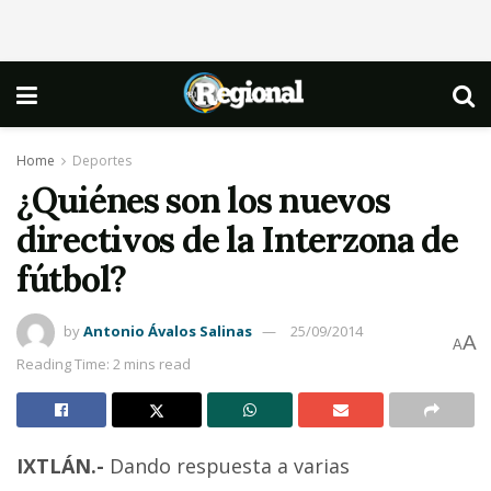
Home
Deportes
¿Quiénes son los nuevos
directivos de la Interzona de
fútbol?
by
Antonio Ávalos Salinas
25/09/2014
A
A
Reading Time: 2 mins read
IXTLÁN.-
Dando respuesta a varias