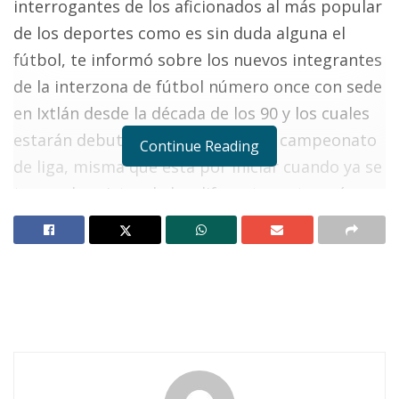
interrogantes de los aficionados al más popular
de los deportes como es sin duda alguna el
fútbol, te informó sobre los nuevos integrantes
de la interzona de fútbol número once con sede
en Ixtlán desde la década de los 90 y los cuales
estarán debutando al organizar el campeonato
Continue Reading
de liga, misma que está por iniciar cuando ya se
tenga el registro de las diferentes categorías y
el número exacto de planteles.
El nuevo presidente es el Maestro Luis Valencia
Velázquez quien también labora como
zapatero, siendo jugador de varios planteles
desde la primera especial, hasta arribar a
categorías mayores por su respectiva edad.