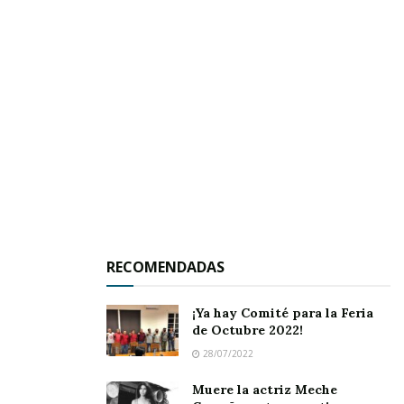
de nuestro balompié llanero. Él destacó en la
selección de Ixtlán en la copa estatal de la
década de los 90, teniendo como entrenador a
su tío el profesor José Luis Dámaso Larios
García, jugando en varios equipos. Lo
recordamos con la preparatoria, logrando el
titulo de campeón. Se retiró de forma
voluntaria del deporte, pero regresó con nuevas
energías. Sabemos de su juventud que la
combina con su profesión de licenciado y
RECOMENDADAS
catedrático de la preparatoria.
¡Ya hay Comité para la Feria
de Octubre 2022!
28/07/2022
Muere la actriz Meche
Trabajará de secretario el profesor y gran