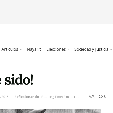
Artículos
Nayarit
Elecciones
Sociedad y Justicia
 sido!
A
0
0/2015
in
Reflexionando
Reading Time: 2 mins read
A