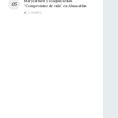
Marycarmen y Joaquín sellan
“Compromiso de vida”, en Ahuacatlán
0 SHARES