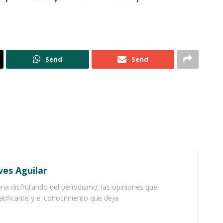
Send
Send
ves Aguilar
ia disfrutando del periodismo; las opiniones que
atificante y el conocimiento que deja.