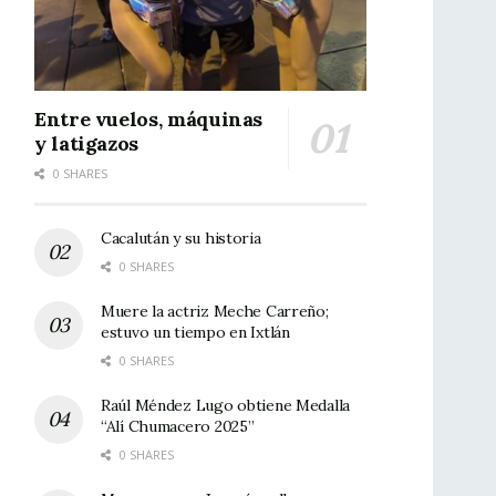
Entre vuelos, máquinas
y latigazos
0 SHARES
Cacalután y su historia
0 SHARES
Muere la actriz Meche Carreño;
estuvo un tiempo en Ixtlán
0 SHARES
Raúl Méndez Lugo obtiene Medalla
“Alí Chumacero 2025”
0 SHARES