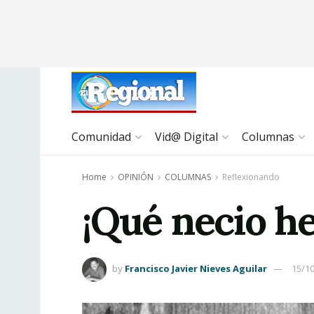
Comunidad
Vid@ Digital
Columnas
Home
OPINIÓN
COLUMNAS
Reflexionando
¡Qué necio he
by
Francisco Javier Nieves Aguilar
15/1