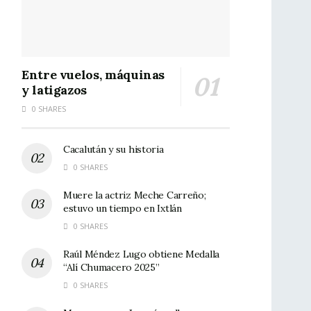
Entre vuelos, máquinas
y latigazos
0 SHARES
Cacalután y su historia
0 SHARES
Muere la actriz Meche Carreño;
estuvo un tiempo en Ixtlán
0 SHARES
Raúl Méndez Lugo obtiene Medalla
“Alí Chumacero 2025”
0 SHARES