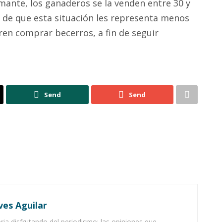
mante, los ganaderos se la venden entre 30 y
ar de que esta situación les representa menos
eren comprar becerros, a fin de seguir
Send
Send
ves Aguilar
ia disfrutando del periodismo; las opiniones que