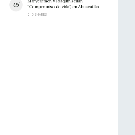
Marycarmen y Joaquín sellan
“Compromiso de vida”, en Ahuacatlán
0 SHARES