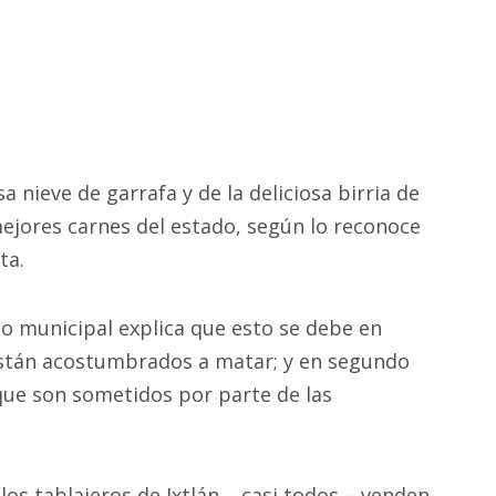
nieve de garrafa y de la deliciosa birria de
 mejores carnes del estado, según lo reconoce
ta.
o municipal explica que esto se debe en
 están acostumbrados a matar; y en segundo
l que son sometidos por parte de las
los tablajeros de Ixtlán – casi todos – venden