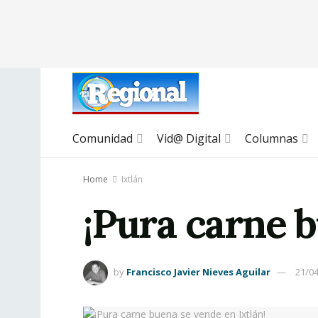
Comunidad
Vid@ Digital
Columnas
Home
Ixtlán
¡Pura carne b
by
Francisco Javier Nieves Aguilar
21/0