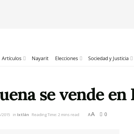
Artículos
Nayarit
Elecciones
Sociedad y Justicia
uena se vende en I
A
0
4/2015
in
Ixtlán
Reading Time: 2 mins read
A