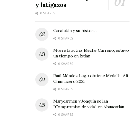
y latigazos
0 SHARES
Cacalután y su historia
0 SHARES
Muere la actriz Meche Carreño; estuvo
un tiempo en Ixtlán
0 SHARES
Raúl Méndez Lugo obtiene Medalla “Alí
Chumacero 2025”
0 SHARES
Marycarmen y Joaquín sellan
“Compromiso de vida”, en Ahuacatlán
0 SHARES