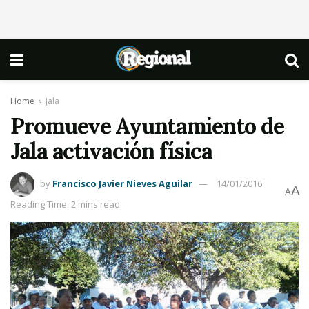
Home
Jala
Promueve Ayuntamiento de
Jala activación física
by
Francisco Javier Nieves Aguilar
14/01/2016
A
A
Reading Time: 2 mins read