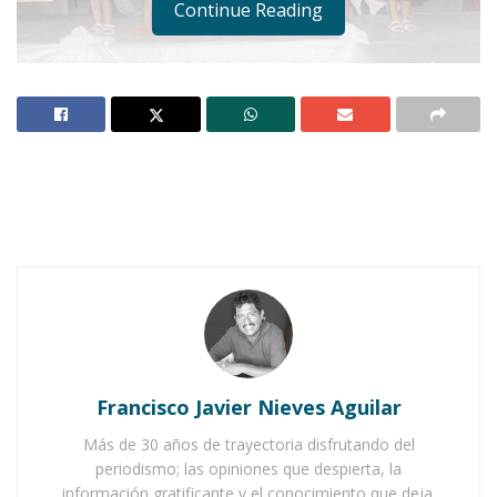
Continue Reading
Notas Relacionadas
Ahuacatlán celebrá el día de Reyes con rosca y
chocolate
Buena tarde taurina en Ahuacatlán
Francisco Javier Nieves Aguilar
Más de 30 años de trayectoria disfrutando del
periodismo; las opiniones que despierta, la
información gratificante y el conocimiento que deja.