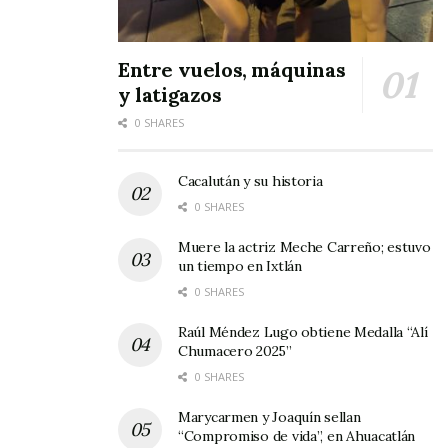
Entre vuelos, máquinas
y latigazos
0 SHARES
Cacalután y su historia
0 SHARES
Muere la actriz Meche Carreño; estuvo
un tiempo en Ixtlán
0 SHARES
Raúl Méndez Lugo obtiene Medalla “Alí
Chumacero 2025”
0 SHARES
Marycarmen y Joaquín sellan
“Compromiso de vida”, en Ahuacatlán