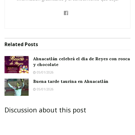
Related
Posts
Ahuacatlán celebrá el día de Reyes con rosca
y chocolate
05/01/2026
Buena tarde taurina en Ahuacatlán
05/01/2026
Discussion about this post
AHUACATLÁN.-
Mientras que los aficionados a
las Chivas celebraban su triunfo ante el León,
decenas de ahuacatlenses se apersonaron en la