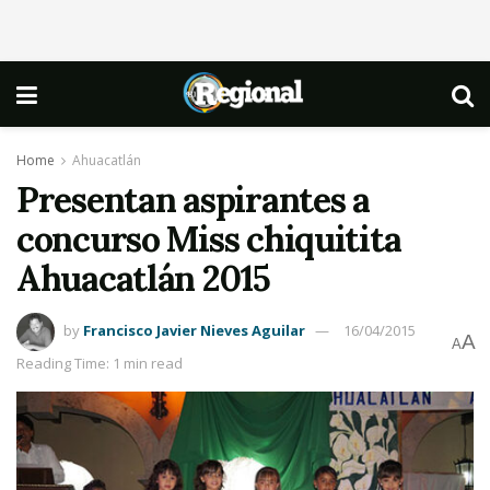
Home
Ahuacatlán
Presentan aspirantes a
concurso Miss chiquitita
Ahuacatlán 2015
by
Francisco Javier Nieves Aguilar
16/04/2015
A
A
Reading Time: 1 min read