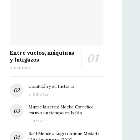
Entre vuelos, máquinas
y latigazos
0 SHARES
Cacalután y su historia
0 SHARES
Muere la actriz Meche Carreño;
estuvo un tiempo en Ixtlán
0 SHARES
Raúl Méndez Lugo obtiene Medalla
“Alí Chumacero 2025”