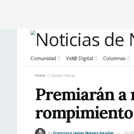
Comunidad
Vid@ Digital
Columnas
Home
Fiestas Patrias
Premiarán a 
rompimiento d
by
Francisco Javier Nieves Aguilar
01/0