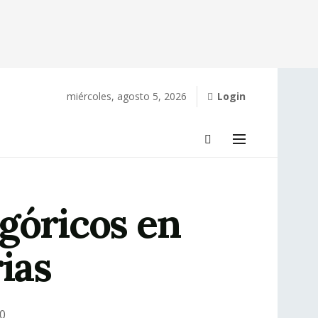
miércoles, agosto 5, 2026
Login
góricos en
ias
0