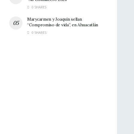
0 SHARES
Marycarmen y Joaquín sellan
“Compromiso de vida”, en Ahuacatlán
0 SHARES