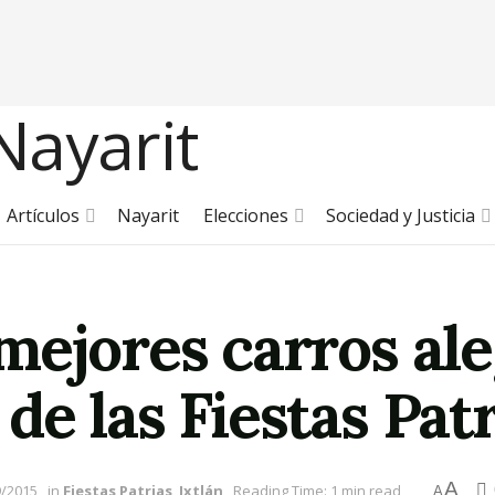
Artículos
Nayarit
Elecciones
Sociedad y Justicia
mejores carros ale
e las Fiestas Patr
A
9/2015
in
Fiestas Patrias
,
Ixtlán
Reading Time: 1 min read
A