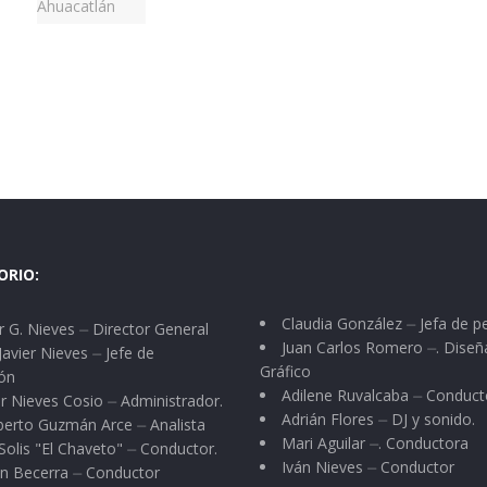
ORIO:
Claudia González ⏤ Jefa de p
 G. Nieves ⏤ Director General
Juan Carlos Romero ⏤. Diseñ
Javier Nieves ⏤ Jefe de
Gráfico
ón
Adilene Ruvalcaba ⏤ Conduct
r Nieves Cosio ⏤ Administrador.
Adrián Flores ⏤ DJ y sonido.
berto Guzmán Arce ⏤ Analista
Mari Aguilar ⏤. Conductora
Solis "El Chaveto" ⏤ Conductor.
Iván Nieves ⏤ Conductor
n Becerra ⏤ Conductor