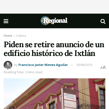
Home
Cultura
Piden se retire anuncio de un
edificio histórico de Ixtlán
by
Francisco Javier Nieves Aguilar
30/06/2015
A
A
Reading Time: 2 mins read