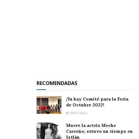
IXTLÁN DEL RÍO.-
Un anuncio colgante que se
colocó en uno de los edificios emblemáticos de
esta ciudad ha causado una gran polémica,
aunque la gran mayoría tajantemente lo
rechaza y reprueba.
La publicidad impresa en el mismo da cuenta de
una pizzería y el anuncio se encuentra instalado
RECOMENDADAS
en la parte alta del inmueble que se sitúa
exactamente en la contra esquina de la
¡Ya hay Comité para la Feria
de Octubre 2022!
presidencia municipal, en el cruce de las calles
28/07/2022
Hidalgo y Madero.
Muere la actriz Meche
Al respecto, la regidora Marisol Sánchez, en su
Carreño; estuvo un tiempo en
Ixtlán