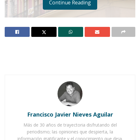
Continue Reading
Notas Relacionadas
Ahuacatlán celebrá el día de Reyes con rosca y
chocolate
Buena tarde taurina en Ahuacatlán
Francisco Javier Nieves Aguilar
Más de 30 años de trayectoria disfrutando del
periodismo; las opiniones que despierta, la
información gratificante y el conocimiento que deja.