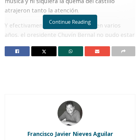
música y ni siquiera la quema del castillo
atrajeron tanto la atención.
Continue Reading
Y efectivamente, por primera vez en varios
años, el presidente Chuyín Bernal no pudo estar
presente durante el festejo que se realizó
antenoche en la colonia Demetrio Vallejo con la
culminación del novenario a San Isidro
Labrador.
Notas Relacionadas
Sentencia a Chuyín Bernal desata polémica en
Ahuacatlán
En marcha, celebración a San Isidro Labrador, en
Ahuacatlán
Francisco Javier Nieves Aguilar