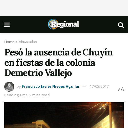
Home
Ahuacatlán
Pesó la ausencia de Chuyín
en fiestas de la colonia
Demetrio Vallejo
by
Francisco Javier Nieves Aguilar
17/05/2017
A
A
Reading Time: 2 mins read