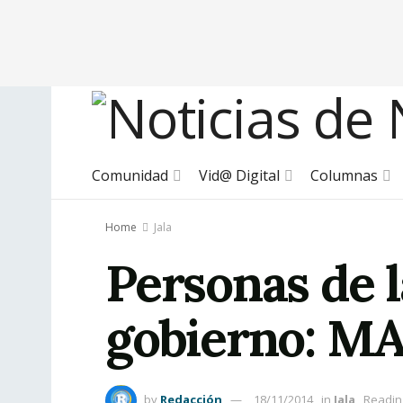
Comunidad
Vid@ Digital
Columnas
Home
Jala
Personas de l
gobierno: M
by
Redacción
18/11/2014
in
Jala
Readin