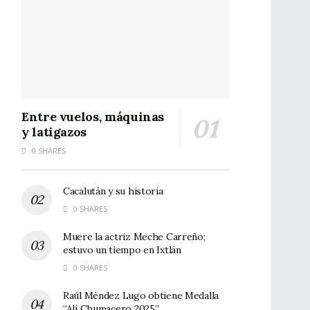
Entre vuelos, máquinas
y latigazos
0 SHARES
Cacalután y su historia
0 SHARES
Muere la actriz Meche Carreño;
estuvo un tiempo en Ixtlán
0 SHARES
Raúl Méndez Lugo obtiene Medalla
“Alí Chumacero 2025”