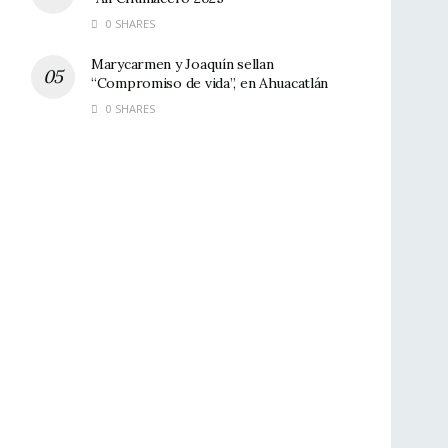
0 SHARES
Marycarmen y Joaquín sellan
“Compromiso de vida”, en Ahuacatlán
0 SHARES