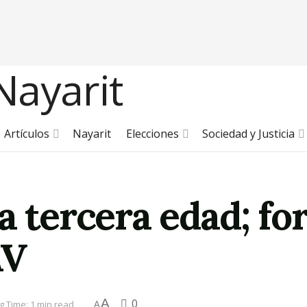
Artículos
Nayarit
Elecciones
Sociedad y Justicia
a tercera edad; fo
AV
A
0
g Time: 1 min read
A