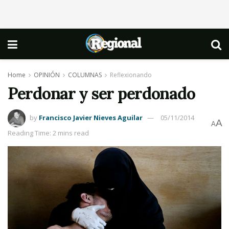
Home
OPINIÓN
COLUMNAS
Reflexionando
Perdonar y ser perdonado
by
Francisco Javier Nieves Aguilar
05/11/2014
A
A
Reading Time: 2 mins read