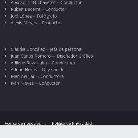
Alex Solis "El Chaveto" ⏤ Conductor.
Rubén Becerra ⏤ Conductor
Joel López ⏤ Fotógrafo
Alexis Nieves ⏤ Productor
Claudia González ⏤ Jefa de personal
Juan Carlos Romero ⏤. Diseñador Gráfico
Adilene Ruvalcaba ⏤ Conductora
Adrián Flores ⏤ DJ y sonido.
Mari Aguilar ⏤. Conductora
Iván Nieves ⏤ Conductor
Acerca de nosotros
Política de Privacidad
© 2023
El Regional
- Portal de noticias propiedad de
Omar G. Nieves
.