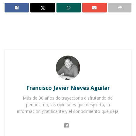
IXTLÁN DEL RÍO.-
Con la finalidad de recoger
inquietudes y necesidades, el presidente
municipal, José Antonio Alvarado Valera,
instruyó a su director del COPLADEMUN y de
Desarrollo Rural, para que se trasladaran a la
sierra alta del municipio y así elaborar un
diagnóstico que permita dar solución a las
solicitudes más apremiantes.
Notas Relacionadas
Francisco Javier Nieves Aguilar
Más de 30 años de trayectoria disfrutando del
Ahuacatlán celebrá el día de Reyes con rosca y
periodismo; las opiniones que despierta, la
chocolate
información gratificante y el conocimiento que deja.
Buena tarde taurina en Ahuacatlán