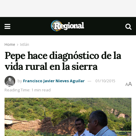
Home
Ixtlán
Pepe hace diagnóstico de la
vida rural en la sierra
by
Francisco Javier Nieves Aguilar
01/10/2015
A
A
Reading Time: 1 min read