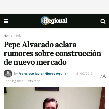
Home
Ixtlán
Pepe Alvarado aclara
rumores sobre construcción
de nuevo mercado
by
Francisco Javier Nieves Aguilar
21/07/2015
A
A
Reading Time: 1 min read