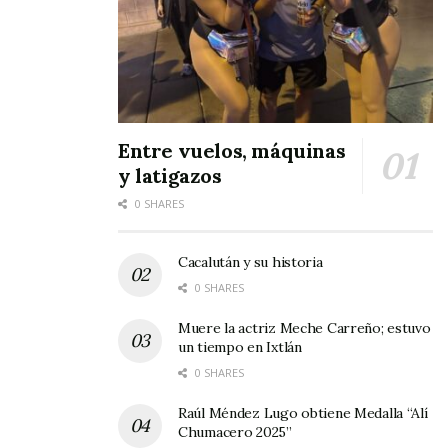
Entre vuelos, máquinas
y latigazos
0 SHARES
Cacalután y su historia
0 SHARES
Muere la actriz Meche Carreño; estuvo
un tiempo en Ixtlán
0 SHARES
Raúl Méndez Lugo obtiene Medalla “Alí
Chumacero 2025”