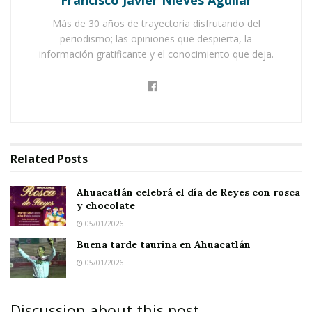
Más de 30 años de trayectoria disfrutando del
Estos rumores, según se sabe, provienen de la
periodismo; las opiniones que despierta, la
suspensión provisional de la demolición del
información gratificante y el conocimiento que deja.
viejo mercado municipal. Esto es lo que hizo
pensar a algunos que la construcción del nuevo
mercado quedaría anulada.
Notas Relacionadas
Related
Posts
Ahuacatlán celebrá el día de Reyes con rosca y
Ahuacatlán celebrá el día de Reyes con rosca
chocolate
y chocolate
Buena tarde taurina en Ahuacatlán
05/01/2026
Buena tarde taurina en Ahuacatlán
05/01/2026
Sin embargo, el propio presidente municipal
Pepe Alvarado, acaba de desmentir esos
rumores y dijo que el proyecto está vivo, está
Discussion about this post