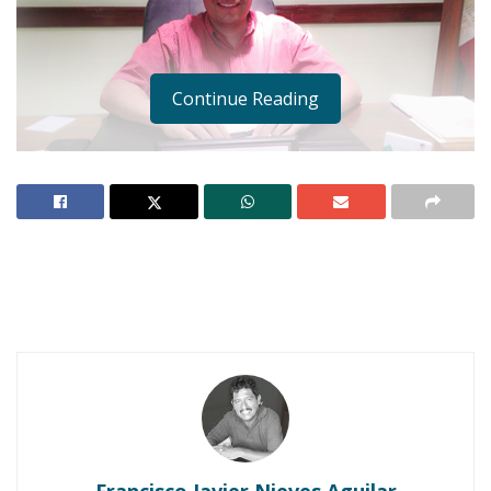
Continue Reading
El presidente de Ixtlán informó que en breve se
reanudarán los trabajos para la reconstrucción del
mercado
IXTLÁN DEL RÍO.-
El presidente municipal, José
Antonio Alvarado Valera, aclaró que los rumores
que andan circulando en Ixtlán respecto a la
presunta cancelación de la obra del nuevo
mercado municipal, son totalmente falsos.
Francisco Javier Nieves Aguilar