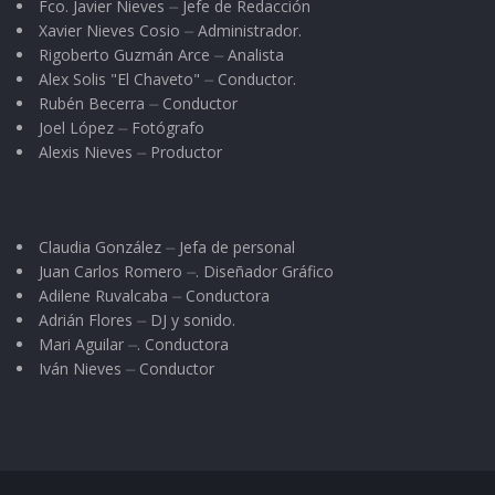
iglesia para que me diga tres misas. Yo te
Fco. Javier Nieves ⏤ Jefe de Redacción
Xavier Nieves Cosio ⏤ Administrador.
recompensaré dándote el alivio de tu susto. Si
Rigoberto Guzmán Arce ⏤ Analista
no cumples con mi encargo, no sanarás».
Alex Solis "El Chaveto" ⏤ Conductor.
Rubén Becerra ⏤ Conductor
El pobre hombre no supo qué hacer, al ver al
Joel López ⏤ Fotógrafo
Alexis Nieves ⏤ Productor
esqueleto caminando y meneando las
mandíbulas, con voz de ultratumba que se
dirigía a él, pensó que iba a caer privado, pero
Claudia González ⏤ Jefa de personal
sintió que una fuerza sobrenatural lo sostenía y
Juan Carlos Romero ⏤. Diseñador Gráfico
de pronto, pudo moverse y salir despavorido,
Adilene Ruvalcaba ⏤ Conductora
sintiendo tras de él, el esqueleto que parecía lo
Adrián Flores ⏤ DJ y sonido.
Mari Aguilar ⏤. Conductora
correteaba.
Iván Nieves ⏤ Conductor
Corriendo llegó a la puerta del cementerio,
jurando no volver más a ese lugar y dejando
toda su herramienta cerca del monumento.