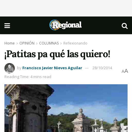
Home
OPINIÓN
COLUMNAS
Reflexionando
¡Patitas pa qué las quiero!
by
Francisco Javier Nieves Aguilar
28/10/2014
A
A
Reading Time: 4 mins read