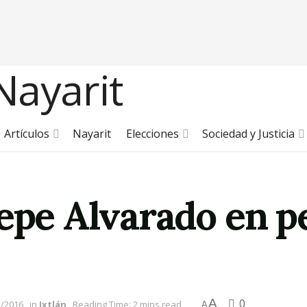
Artículos
Nayarit
Elecciones
Sociedad y Justicia
Pepe Alvarado en p
A
0
2/2016
in
Ixtlán
Reading Time: 2 mins read
A