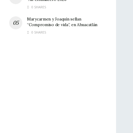
0 SHARES
Marycarmen y Joaquín sellan
“Compromiso de vida”, en Ahuacatlán
0 SHARES