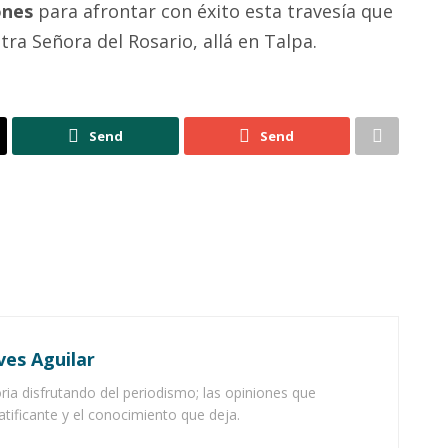
ones
para afrontar con éxito esta travesía que
ra Señora del Rosario, allá en Talpa.
Send
Send
ves Aguilar
ia disfrutando del periodismo; las opiniones que
atificante y el conocimiento que deja.