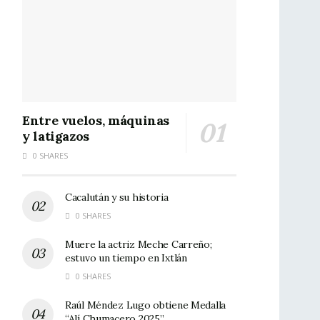
Entre vuelos, máquinas
y latigazos
0 SHARES
Cacalután y su historia
0 SHARES
Muere la actriz Meche Carreño;
estuvo un tiempo en Ixtlán
0 SHARES
Raúl Méndez Lugo obtiene Medalla
“Alí Chumacero 2025”