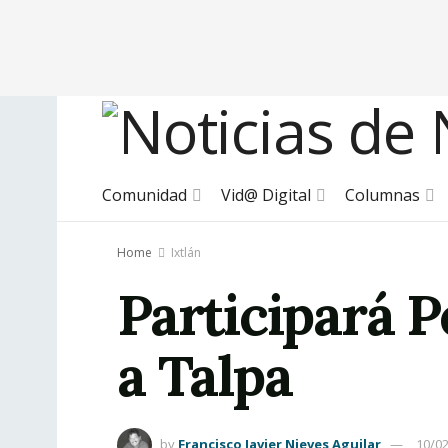
Comunidad
Vid@ Digital
Columnas
Home
Ixtlán
Participará 
a Talpa
by
Francisco Javier Nieves Aguilar
10/0