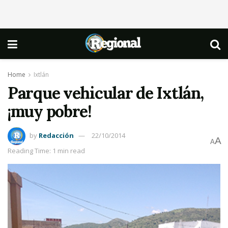
Home
Ixtlán
Parque vehicular de Ixtlán,
¡muy pobre!
by
Redacción
22/10/2014
A
A
Reading Time: 1 min read