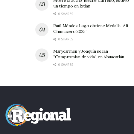
Muere la actriz Meche Carreño; estuvo
un tiempo en Ixtlán
0 SHARES
Raúl Méndez Lugo obtiene Medalla “Alí
Chumacero 2025”
0 SHARES
Marycarmen y Joaquín sellan
“Compromiso de vida”, en Ahuacatlán
0 SHARES