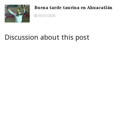
falta de vehículos; y esto a su vez ha ocasionado
Buena tarde taurina en Ahuacatlán
que tampoco se brinde apoyo a aquellos
05/01/2026
habitantes que necesiten algún automóvil o
camioneta.
Discussion about this post
Notas Relacionadas
Ahuacatlán celebrá el día de Reyes con rosca y
chocolate
Buena tarde taurina en Ahuacatlán
Ayer mismo una persona le solicité al
presidente municipal su apoyo para resolver un
problema familiar y para lo cual le solicitó una
camioneta, pero el licenciado José Antonio
Alvarado fue tajante al afirmar que no se