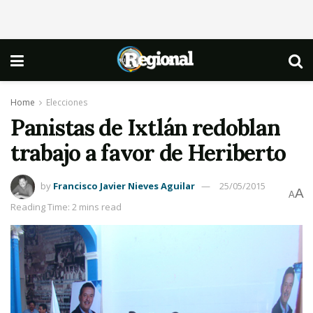
Home
Elecciones
Panistas de Ixtlán redoblan
trabajo a favor de Heriberto
by
Francisco Javier Nieves Aguilar
25/05/2015
A
A
Reading Time: 2 mins read