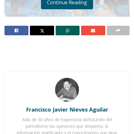
Continue Reading
Notas Relacionadas
Ahuacatlán celebrá el día de Reyes con rosca y
chocolate
Buena tarde taurina en Ahuacatlán
Francisco Javier Nieves Aguilar
Más de 30 años de trayectoria disfrutando del
periodismo; las opiniones que despierta, la
información gratificante y el conocimiento que deja.