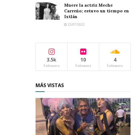
la alegría y la tristeza. Así, antes de que pasaran
Muere la actriz Meche
dos semanas ya estaba suspirando por
otro
Carreño; estuvo un tiempo en
Ixtlán
tipo de compañía
, llegando a repudiar todo lo
22/07/2022
dijera o hiciese su amante.
A las tres semanas estaba tan harta de aquel
hombre que chillaba y aporreaba la puerta de
3.5k
10
4
su recinto.
Followers
Followers
Followers
Cuando al fin pudo salir de allí, se echó en
brazos de su padre agradecida de haberle
MÁS VISTAS
librado de aquel a quién
había llegado a
aborrecer.
Al tiempo, cuando la princesa recobró la
serenidad perdida, le dijo a su padre: