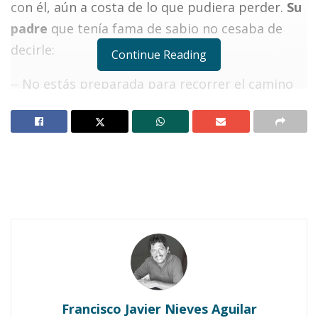
con él, aún a costa de lo que pudiera perder.
Su
padre
que tenía fama de sabio no cesaba de
decirle:
Continue Reading
⏤ No estás preparada para recorrer el camino
del amor.
El amor es renuncia y así como
regala, crucifica.
Todavía eres muy joven y a
veces caprichosa, si buscas en el amor sólo la
paz y el placer, no es este el momento de
casarte.
Notas Relacionadas
¡Cinco años hace!
Los tres ricos
Francisco Javier Nieves Aguilar