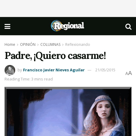
Home
OPINIÓN
COLUMNAS
Reflexionando
Padre, ¡Quiero casarme!
by
Francisco Javier Nieves Aguilar
21/05/2015
A
A
Reading Time: 3 mins read