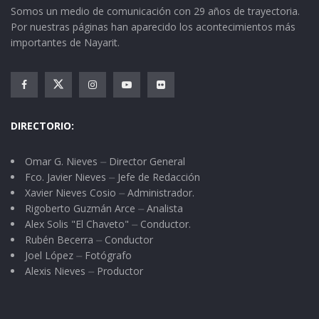
Somos un medio de comunicación con 29 años de trayectoria.
regresar a casa. Encendí la camioneta y no fue
Por nuestras páginas han aparecido los acontecimientos más
sino hasta que llegué a mi domicilio cuando me
importantes de Nayarit.
acordé que había dejado a mi Casarín allá en el
centro… ¿Será todo esto síntoma de la vejez?
DIRECTORIO:
Omar G. Nieves ⏤ Director General
Fco. Javier Nieves ⏤ Jefe de Redacción
Xavier Nieves Cosio ⏤ Administrador.
Rigoberto Guzmán Arce ⏤ Analista
Alex Solis "El Chaveto" ⏤ Conductor.
Rubén Becerra ⏤ Conductor
Joel López ⏤ Fotógrafo
Alexis Nieves ⏤ Productor