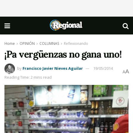
Home
OPINIÓN
COLUMNAS
Reflexionando
¡Pa vergüenzas no gana uno!
by
Francisco Javier Nieves Aguilar
19/05/2014
A
A
Reading Time: 2 mins read