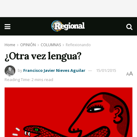
Home
OPINIÓN
COLUMNAS
Reflexionando
¿Otra vez lengua?
by
Francisco Javier Nieves Aguilar
15/01/2015
A
A
Reading Time: 2 mins read