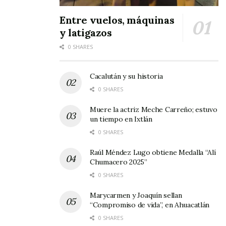
Si al hablar juzgas a otros semejantes… ¡Mejor
Entre vuelos, máquinas
calla!
y latigazos
Calumnias, mentiras, chismes. Si eso es lo que
0 SHARES
te mueve a hablar. Ten cuidado ¡Mejor calla!
Cacalután y su historia
0 SHARES
Muere la actriz Meche Carreño; estuvo
un tiempo en Ixtlán
0 SHARES
Raúl Méndez Lugo obtiene Medalla “Alí
Chumacero 2025”
0 SHARES
Marycarmen y Joaquín sellan
“Compromiso de vida”, en Ahuacatlán
0 SHARES