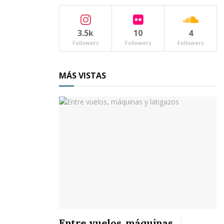
“Millo”; saboreando un delicioso “Raspado” de
con “Chagua” o unos tacos y tortas de con
3.5k
10
4
Chago.
Followers
Followers
Followers
MÁS VISTAS
También
Entre vuelos, máquinas
acuden aquellos que sintiéndose “Rodolfo