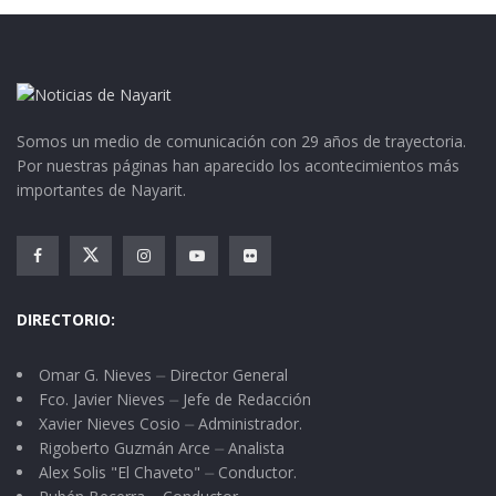
Prisciliano Sánchez”, al que algunos lo conocen
como “La Plaza”. En medio el recién inaugurado
Portal Quemado.
Los árboles de trueno, el canto alegre de los
Somos un medio de comunicación con 29 años de trayectoria.
Por nuestras páginas han aparecido los acontecimientos más
pájaros, la gente, las flores y sus prados le dan
importantes de Nayarit.
un aspecto diferente. Las bancas de acero y
guarniciones construidas no hace mucho, son
ahora el refugio de “los novios”. Sábados y
domingos por la noche, buscando alejarse de
DIRECTORIO:
los faros se ven a las “parejas” abrazadas.
Omar G. Nieves ⏤ Director General
Ese es el “folklore” de ambos jardines; tradición
Fco. Javier Nieves ⏤ Jefe de Redacción
Xavier Nieves Cosio ⏤ Administrador.
benigna que distingue a esta tierra, cuna de
Rigoberto Guzmán Arce ⏤ Analista
insignes personajes como el mismo Prisciliano
Alex Solis "El Chaveto" ⏤ Conductor.
Sánchez, Don Francisco N. Arroyo, Antioco