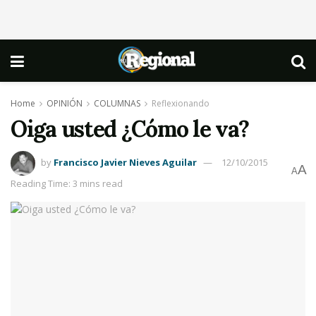
Home
OPINIÓN
COLUMNAS
Reflexionando
Oiga usted ¿Cómo le va?
by
Francisco Javier Nieves Aguilar
12/10/2015
A
A
Reading Time: 3 mins read