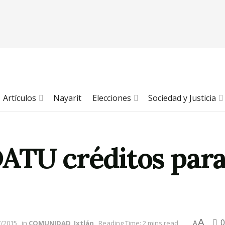
Artículos
Nayarit
Elecciones
Sociedad y Justicia
ATU créditos para
A
0
7/2015
in
COMUNIDAD
,
Ixtlán
Reading Time: 2 mins read
A