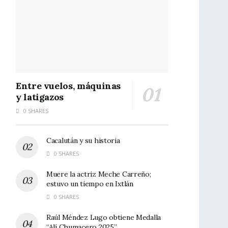
Entre vuelos, máquinas
y latigazos
0 SHARES
Cacalután y su historia
0 SHARES
Muere la actriz Meche Carreño;
estuvo un tiempo en Ixtlán
0 SHARES
Raúl Méndez Lugo obtiene Medalla
“Alí Chumacero 2025”