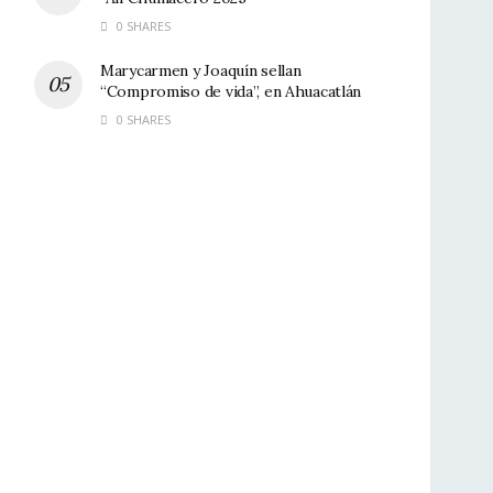
0 SHARES
Marycarmen y Joaquín sellan
“Compromiso de vida”, en Ahuacatlán
0 SHARES