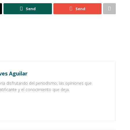
Send
Send
ves Aguilar
ia disfrutando del periodismo; las opiniones que
atificante y el conocimiento que deja.