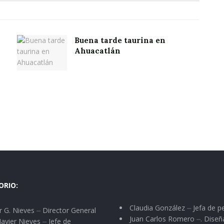
Buena tarde taurina en
Ahuacatlán
ORIO:
Claudia González ⏤ Jefa de p
 G. Nieves ⏤ Director General
Juan Carlos Romero ⏤. Diseñ
Javier Nieves ⏤ Jefe de