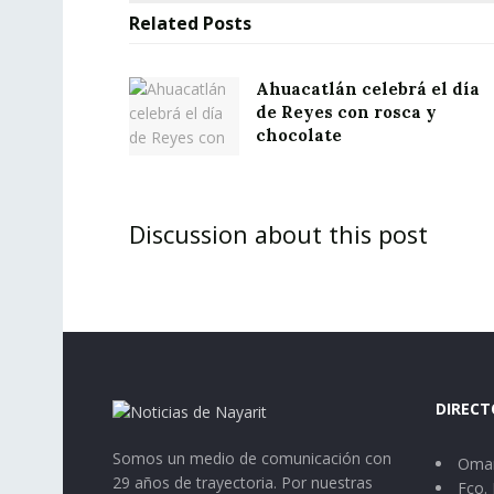
Related
Posts
Ahuacatlán celebrá el día
de Reyes con rosca y
chocolate
Discussion about this post
DIRECT
Somos un medio de comunicación con
Omar
29 años de trayectoria. Por nuestras
Fco. 