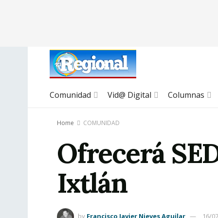
Comunidad
Vid@ Digital
Columnas
Home
COMUNIDAD
Ofrecerá SED
Ixtlán
by
Francisco Javier Nieves Aguilar
16/0