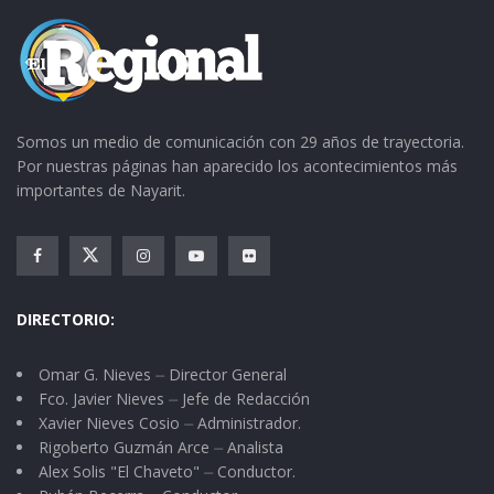
BARRAN
VS
STA.
10:0
BARRA
CA
ISABEL
0
NCA
RIVER
VS
S.
11:0
CAMPO
CORAZÓ
0
3
N
Somos un medio de comunicación con 29 años de trayectoria.
Por nuestras páginas han aparecido los acontecimientos más
importantes de Nayarit.
PRIMERA
ESTUDIANTE
VS
3
8:00
CAMPO
S
C
1
O
DIRECTORIO:
L
O
N
Omar G. Nieves ⏤ Director General
I
Fco. Javier Nieves ⏤ Jefe de Redacción
A
Xavier Nieves Cosio ⏤ Administrador.
S
Rigoberto Guzmán Arce ⏤ Analista
HIDALGO
VS
T
11:00
CAMPO
Alex Solis "El Chaveto" ⏤ Conductor.
E
1