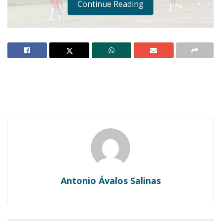
Continue Reading
Notas Relacionadas
Ahuacatlán celebrá el día de Reyes con rosca y
chocolate
Buena tarde taurina en Ahuacatlán
Antonio Ávalos Salinas