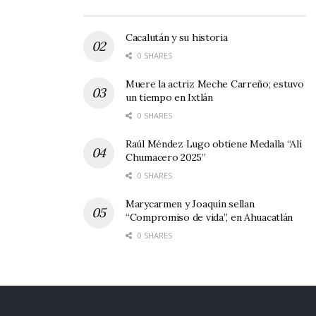
ROSARI
VS
NVA.
11:
ROSA
O
ESPAÑA
00
RIO
Cacalután y su historia
UZETA
VS
MÁLAGA
11:
UZET
0 SHARES
00
A
Muere la actriz Meche Carreño; estuvo
7
VS
STA. ISABEL
11:
CAMP
un tiempo en Ixtlán
ESQUIN
00
O 2
AS
0 SHARES
S.
VS
JALA
14:
CAMP
Raúl Méndez Lugo obtiene Medalla “Alí
CORAZ
00
O 2
Chumacero 2025”
ÓN
0 SHARES
DESCANSA
Marycarmen y Joaquín sellan
MONUMENTO
“Compromiso de vida”, en Ahuacatlán
0 SHARES
SEGUNDA
NUEVA
VS
VÍA 66
9:00
AHUAC
ESPAÑA
ATLÁN