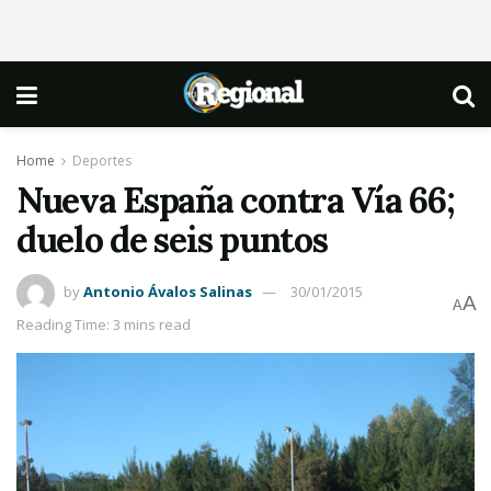
Home
Deportes
Nueva España contra Vía 66;
duelo de seis puntos
by
Antonio Ávalos Salinas
30/01/2015
A
A
Reading Time: 3 mins read