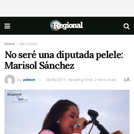
Home
Elecciones
No seré una diputada pelele:
Marisol Sánchez
A
by
admin
06/06/2011
Reading Time: 2 mins read
A