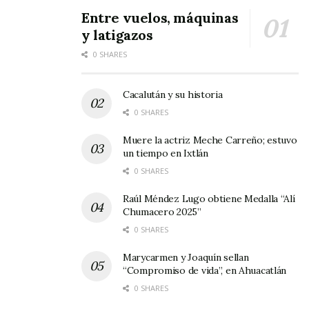
Entre vuelos, máquinas
y latigazos
0 SHARES
Cacalután y su historia
0 SHARES
Muere la actriz Meche Carreño; estuvo
un tiempo en Ixtlán
0 SHARES
Raúl Méndez Lugo obtiene Medalla “Alí
Chumacero 2025”
0 SHARES
Marycarmen y Joaquín sellan
“Compromiso de vida”, en Ahuacatlán
0 SHARES