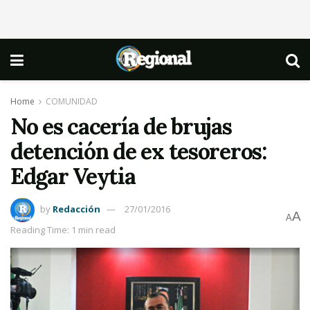
Home
COMUNIDAD
No es cacería de brujas
detención de ex tesoreros:
Edgar Veytia
by
Redacción
27/01/2016
A
A
Reading Time: 1 min read