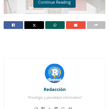
Continue Reading
TEPIC.-
El fiscal Edgar Veytia dijo en conferencia
de prensa que derivado de una
denuncia
interpuesta por el Órgano de Fiscalización
Superior
(OFS) y
tras las investigaciones
correspondientes se realizó la detención de
dos ex funcionarios municipales.
Notas Relacionadas
Redacción
Ahuacatlán celebrá el día de Reyes con rosca y
"Presitigio y pluralidad informativa"
chocolate
Buena tarde taurina en Ahuacatlán