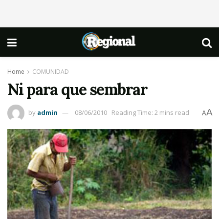
Home
COMUNIDAD
Ni para que sembrar
A
by
admin
08/06/2010
Reading Time: 2 mins read
A