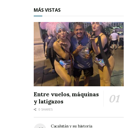
productivos que realmente hagan que el campo sea un
negocio para que lo sigan cultivando”.
MÁS VISTAS
Por último, indicó que el presidente de la república
deberá considerar como una prioridad al campo
mexicano y nayarita, ya que hasta la fecha lo han
dejado en un último lugar, “y eso representa un grave
peligro social”, concluyó.
Entre vuelos, máquinas
y latigazos
0 SHARES
Cacalután y su historia