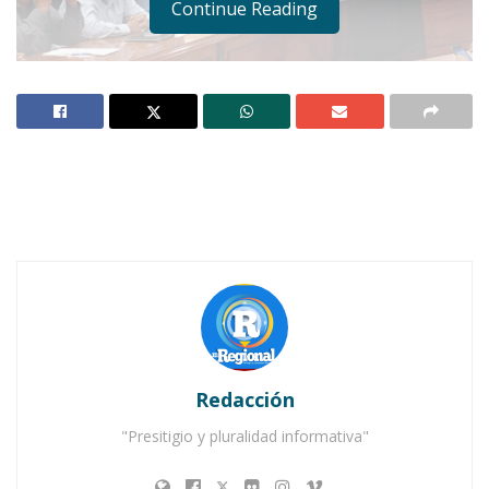
Continue Reading
Notas Relacionadas
Ahuacatlán celebrá el día de Reyes con rosca y
chocolate
Buena tarde taurina en Ahuacatlán
Redacción
"Presitigio y pluralidad informativa"