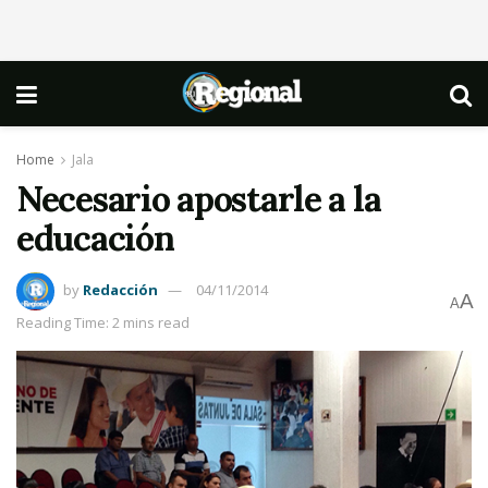
Home
Jala
Necesario apostarle a la
educación
by
Redacción
04/11/2014
A
A
Reading Time: 2 mins read