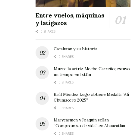
cierto que hay algunos problemitas, tiene
que haber en todos lados, pero en
Entre vuelos, máquinas
Nayarit qué bueno que eso ya esté
y latigazos
cambiando”.
0 SHARES
Cacalután y su historia
0 SHARES
Muere la actriz Meche Carreño; estuvo
En cuanto a
un tiempo en Ixtlán
0 SHARES
Raúl Méndez Lugo obtiene Medalla “Alí
Chumacero 2025”
0 SHARES
su próxima producción discográfica, Julión
Marycarmen y Joaquín sellan
informó que se está preparando para lanzarla
“Compromiso de vida”, en Ahuacatlán
en febrero o marzo del próximo año. Agradeció
0 SHARES