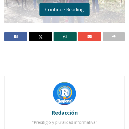
Continue Reading
El gobernador de Nayarit, Roberto Sandoval, junto con Julión Álvarez
Notas Relacionadas
Ahuacatlán celebrá el día de Reyes con rosca y
chocolate
Redacción
Buena tarde taurina en Ahuacatlán
"Presitigio y pluralidad informativa"