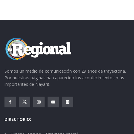
que el público de Nayarit – que fue una de las
primeras plazas que pisó, después de Mazatlán
– lo siga apoyando y luego se trepó a su caballo.
“He ido a varias cabalgatas. Yo estaba en
descanso, y entonces me enteré de que
iba a ver esto, y pues como me gustan los
caballos, me gusta el mitote, vámonos…”
Somos un medio de comunicación con 29 años de trayectoria.
Por nuestras páginas han aparecido los acontecimientos más
importantes de Nayarit.
DIRECTORIO: