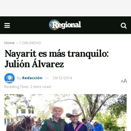
Home
COMUNIDAD
Nayarit es más tranquilo:
Julión Álvarez
by
Redacción
29/12/2014
A
A
Reading Time: 2 mins read