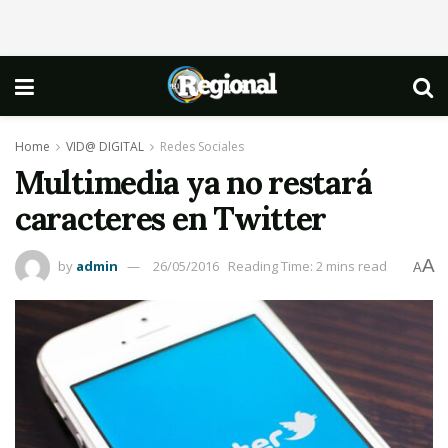
Home
VID@ DIGITAL
Redes Sociales
Multimedia ya no restará
caracteres en Twitter
A
by
admin
26/05/2016
Reading Time: 2 mins read
A