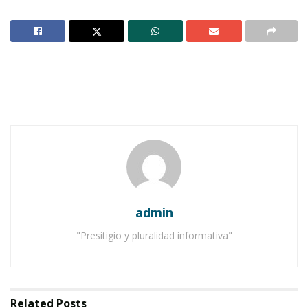
Twitter permitirá a sus usuarios usar más de
140 caracteres en sus mensajes, pues fotos,
videos y otros formatos ya no serán parte del
conteo, anunció la empresa el martes.
Notas Relacionadas
Ahuacatlán celebrá el día de Reyes con rosca y
chocolate
admin
Buena tarde taurina en Ahuacatlán
"Presitigio y pluralidad informativa"
El cambio es parte de los esfuerzos de la
compañía con sede en San Francisco de facilitar
Related
Posts