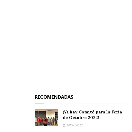
RECOMENDADAS
► Además se encuentran delicados
¡Ya hay Comité para la Feria
Guadalupe Guzmán y El Cuate Zavalza.
de Octubre 2022!
28/07/2022
AHUACATLÁN.-
En las primeras horas de este