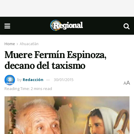
Home
Ahuacatlán
Muere Fermín Espinoza,
decano del taxismo
by
Redacción
30/01/2015
A
A
Reading Time: 2 mins read