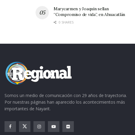
en Tepic. Ella es esposa del señor Chendo
Montero, quienes viven por la calle Ismael
Marycarmen y Joaquín sellan
“Compromiso de vida”, en Ahuacatlán
Zúñiga, justo a espaldas del templo de la
0 SHARES
Inmaculada.
De igual forma, se sabe que en La Barca, Jalisco,
está grave “El Cuate” Zavalza, tío del ex regidor
Pillo Zavalza, quien se caracterizó por ser un
experimentado escultor y pintor de arte sacro.
Somos un medio de comunicación con 29 años de trayectoria.
Por nuestras páginas han aparecido los acontecimientos más
importantes de Nayarit.