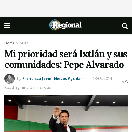
Home
Ixtlán
Mi prioridad será Ixtlán y sus
comunidades: Pepe Alvarado
by
Francisco Javier Nieves Aguilar
18/09/2014
A
A
Reading Time: 2 mins read