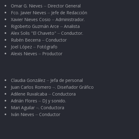
Omar G. Nieves ⏤ Director General
Ante la presencia del diputado Francisco Javier
Fco. Javier Nieves ⏤ Jefe de Redacción
Jacobo Cambero y del licenciado Antonio
Xavier Nieves Cosio ⏤ Administrador.
Rigoberto Guzmán Arce ⏤ Analista
Enríquez Soto, quienes asistieron en
Alex Solis "El Chaveto" ⏤ Conductor.
representación de los poderes legislativo y
Rubén Becerra ⏤ Conductor
judicial, Pepe Alvarado dio a conocer en síntesis
Joel López ⏤ Fotógrafo
Alexis Nieves ⏤ Productor
los principales puntos que contempla su Plan
de Gobierno Municipal; “Tengan la plena
seguridad – dijo – de que mi gobierno tendrá y
Claudia González ⏤ Jefa de personal
pondrá lo mejor de sí todo el tiempo que sea
Juan Carlos Romero ⏤. Diseñador Gráfico
necesario, sin importar la hora”.
Adilene Ruvalcaba ⏤ Conductora
Adrián Flores ⏤ DJ y sonido.
Tras hacer un llamado a los partidos políticos, a
Mari Aguilar ⏤. Conductora
Iván Nieves ⏤ Conductor
las distintas organizaciones sociales, a los
clubes de servicio, a los jóvenes, a los niños, a
los adultos, a los estudiantes, campesinos,