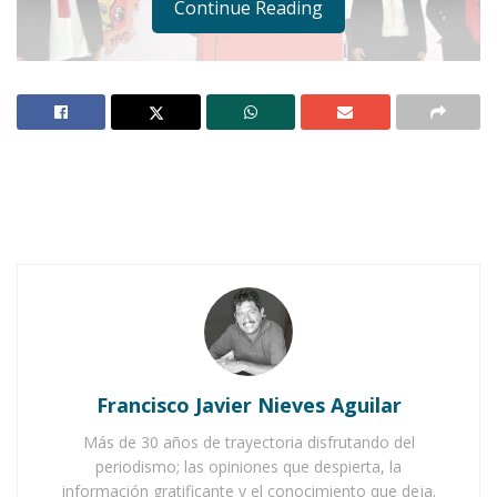
Continue Reading
Notas Relacionadas
Ahuacatlán celebrá el día de Reyes con rosca y
chocolate
Buena tarde taurina en Ahuacatlán
Francisco Javier Nieves Aguilar
Más de 30 años de trayectoria disfrutando del
periodismo; las opiniones que despierta, la
información gratificante y el conocimiento que deja.