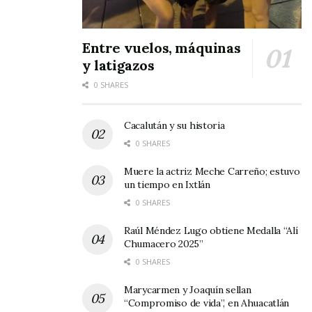
“Seremos – dijo – un Ayuntamiento que tendrá
Entre vuelos, máquinas
comunicación de cordialidad y una buena
y latigazos
relación, una buena comunicación entre
0 SHARES
gobierno y el pueblo”, resaltó.
Cacalután y su historia
0 SHARES
Muere la actriz Meche Carreño; estuvo
un tiempo en Ixtlán
0 SHARES
Raúl Méndez Lugo obtiene Medalla “Alí
Chumacero 2025”
0 SHARES
Marycarmen y Joaquín sellan
“Compromiso de vida”, en Ahuacatlán