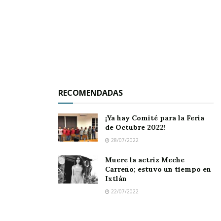
autoridades sanitarias anuncian el
abastecimiento de los centros de salud,
informaron hoy fuentes médicas.
El representante del Colegio Médico de
Honduras (CMH), Samuel Santos, dijo a los
periodistas que los galenos paralizarán sus
RECOMENDADAS
labores 24 horas para exigir al Gobierno que
preside Juan Orlando Hernández «mayor
¡Ya hay Comité para la Feria
de Octubre 2022!
atención al sistema de salud».
28/07/2022
También protestarán por la falta de materiales
Muere la actriz Meche
médicos y medicamentos en los hospitales y
Carreño; estuvo un tiempo en
Ixtlán
centros de salud del país centroamericano,
22/07/2022
indicó Santos.