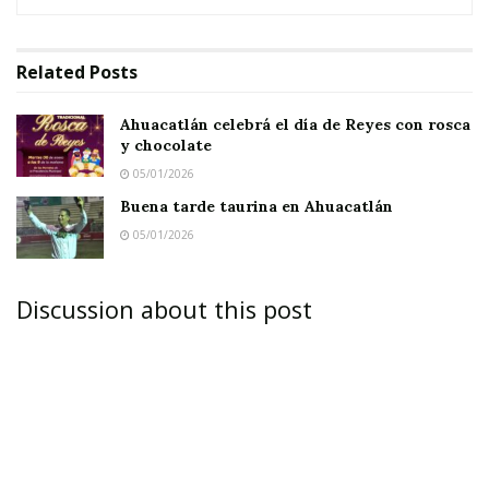
Related
Posts
Ahuacatlán celebrá el día de Reyes con rosca
y chocolate
05/01/2026
Buena tarde taurina en Ahuacatlán
05/01/2026
Discussion about this post
TEGUCIGALPA.-
Los médicos del sector público
de Honduras convocaron para este lunes a un
paro de labores en todo el país por la falta de
medicamentos en los hospitales, mientras las