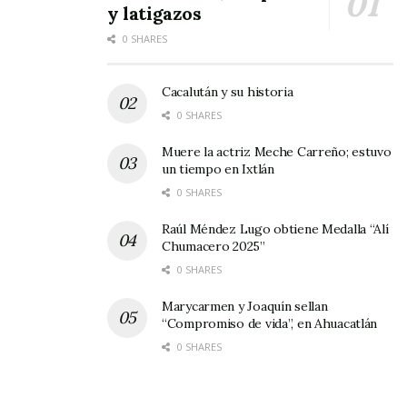
Batres.
y latigazos
0 SHARES
Agregó que la distribución de medicamentos
será coordinada por el Ministerio de Salud y las
Cacalután y su historia
Fuerzas Armadas de Honduras con el objetivo
0 SHARES
de garantizar que los fármacos lleguen a los
Muere la actriz Meche Carreño; estuvo
hospitales.
un tiempo en Ixtlán
0 SHARES
Los pacientes que son asistidos en los
Raúl Méndez Lugo obtiene Medalla “Alí
hospitales estatales de Honduras denuncian
Chumacero 2025”
casi a diario la falta de medicamentos e
0 SHARES
insumos, así como la mala calidad del servicio
Marycarmen y Joaquín sellan
que reciben.
“Compromiso de vida”, en Ahuacatlán
0 SHARES
(EFE)