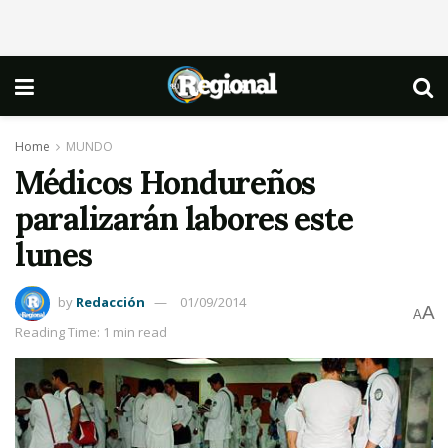
Home
MUNDO
Médicos Hondureños
paralizarán labores este
lunes
by
Redacción
01/09/2014
A
A
Reading Time: 1 min read