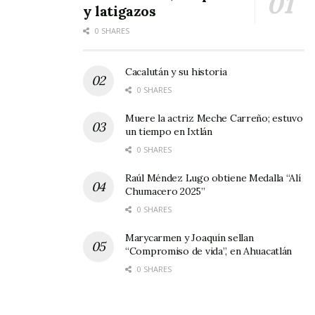
y latigazos
0 SHARES
Cacalután y su historia
0 SHARES
Muere la actriz Meche Carreño; estuvo
un tiempo en Ixtlán
0 SHARES
Raúl Méndez Lugo obtiene Medalla “Alí
Chumacero 2025”
0 SHARES
Marycarmen y Joaquín sellan
“Compromiso de vida”, en Ahuacatlán
0 SHARES