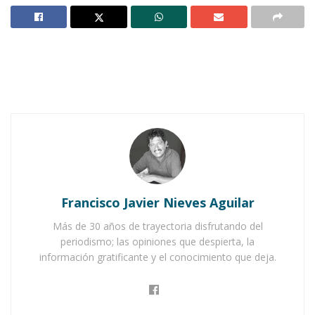
El equipo de la Liga de Ascenso del fútbol,
estará en Ahuacatlán el próximo dos de
octubre.
AHUACATLÁN.-
El empresario ahuacatlense,
Mauricio Cortés, hizo la donación de una
pantalla digital de 60 pulgadas al director
técnico de los Coras Tepic, González China,
quien traerá al equipo de fútbol de la Liga de
Ascenso a esta ciudad para que juegue un
Francisco Javier Nieves Aguilar
partido amistoso con un selectivo de
Más de 30 años de trayectoria disfrutando del
Ahuacatlán el próximo dos de octubre en la
periodismo; las opiniones que despierta, la
unidad deportiva Francisco García Montero.
información gratificante y el conocimiento que deja.
Notas Relacionadas