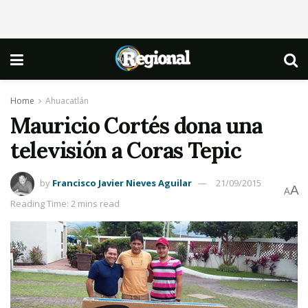
Home
Ahuacatlán
Mauricio Cortés dona una
televisión a Coras Tepic
by
Francisco Javier Nieves Aguilar
21/09/2015
A
A
Reading Time: 2 mins read