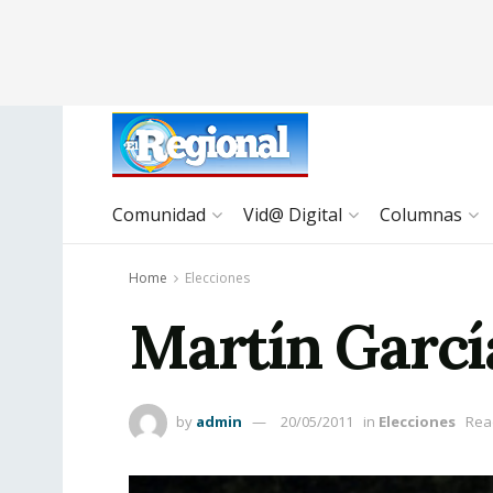
Comunidad
Vid@ Digital
Columnas
Home
Elecciones
Martín García
by
admin
20/05/2011
in
Elecciones
Rea