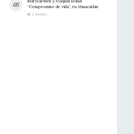
Marycarmen y Joaquín sellan
“Compromiso de vida”, en Ahuacatlán
0 SHARES