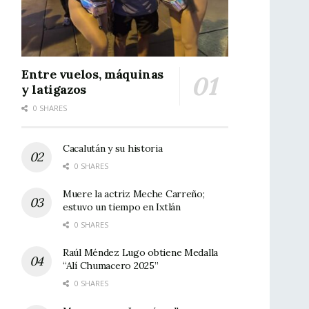
Entre vuelos, máquinas
y latigazos
0 SHARES
Cacalután y su historia
0 SHARES
Muere la actriz Meche Carreño;
estuvo un tiempo en Ixtlán
0 SHARES
Raúl Méndez Lugo obtiene Medalla
“Alí Chumacero 2025”
0 SHARES