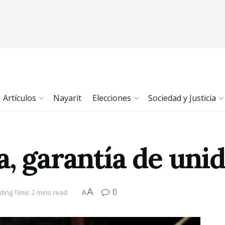
Artículos
Nayarit
Elecciones
Sociedad y Justicia
, garantía de uni
A
0
ding Time: 2 mins read
A