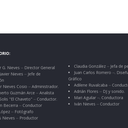
ORIO:
Claudia González ⏤ Jefa de p
 G. Nieves ⏤ Director General
Juan Carlos Romero ⏤. Diseñ
Javier Nieves ⏤ Jefe de
Gráfico
ón
Adilene Ruvalcaba ⏤ Conduct
r Nieves Cosio ⏤ Administrador.
Adrián Flores ⏤ DJ y sonido.
berto Guzmán Arce ⏤ Analista
Mari Aguilar ⏤. Conductora
Solis "El Chaveto" ⏤ Conductor.
Iván Nieves ⏤ Conductor
n Becerra ⏤ Conductor
 López ⏤ Fotógrafo
s Nieves ⏤ Productor