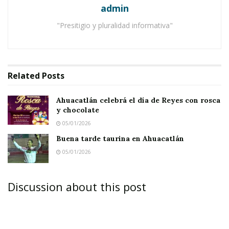
admin
bajo la mirada de su entrenador, el catedrático
"Presitigio y pluralidad informativa"
Jorge Humberto Hernández Castellón.
Notas Relacionadas
Related
Posts
Ahuacatlán celebrá el día de Reyes con rosca y
chocolate
Ahuacatlán celebrá el día de Reyes con rosca
Buena tarde taurina en Ahuacatlán
y chocolate
05/01/2026
Buena tarde taurina en Ahuacatlán
Cabe mencionar que esta actividad deportiva se
05/01/2026
mueve completamente sin el apoyo de las
autoridades.
Discussion about this post