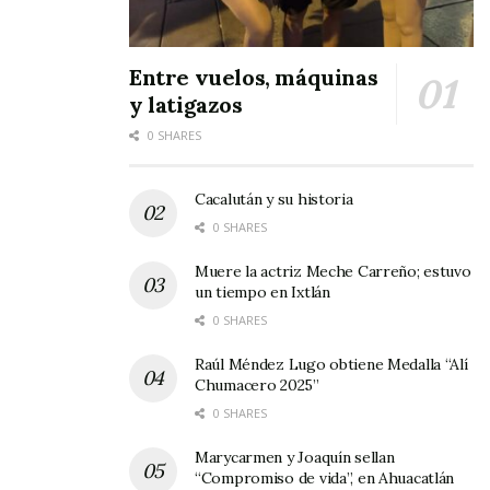
Entre vuelos, máquinas
y latigazos
0 SHARES
Cacalután y su historia
0 SHARES
Muere la actriz Meche Carreño; estuvo
un tiempo en Ixtlán
0 SHARES
Raúl Méndez Lugo obtiene Medalla “Alí
Chumacero 2025”
0 SHARES
Marycarmen y Joaquín sellan
“Compromiso de vida”, en Ahuacatlán