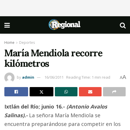
Home
Deportes
María Mendiola recorre
kilómetros
A
by
admin
16/06/2011
Reading Time: 1 min read
A
Ixtlán del Río; junio 16.-
(Antonio Avalos
Salinas).-
La señora María Mendiola se
encuentra preparándose para competir en los